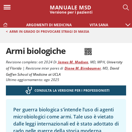
MANUALE MSD
Versione per i pazienti
ARGOMENTI DI MEDICINA
VITA SANA
<
ARMI IN GRADO DI PROVOCARE STRAGI DI MASSA
Armi biologiche
Revisione completa:
ott 2024
Di
James M. Madsen
,
MD, MPH
,
University
of Florida
|
Revisione inter pares di
Diane M. Birnbaumer
,
MD
,
David
Geffen School of Medicine at UCLA
Ultimo aggiornamento: ago 2025
CONSULTA LA VERSIONE PER I PROFESSIONISTI
Per guerra biologica s’intende l’uso di agenti
microbiologici come armi. Tale uso è vietato
dalle leggi internazionali ed è stato adottato di
rado nelle guerre della storia moderna,