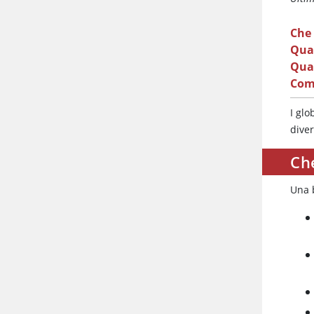
Che 
Qual
Qual
Come
I glo
dive
Che
Una 