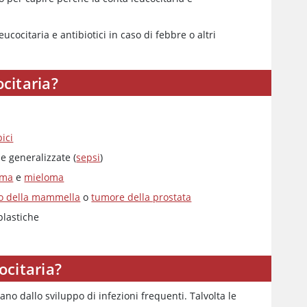
ocitaria e antibiotici in caso di febbre o altri
citaria?
ici
he generalizzate (
sepsi
)
oma
e
mieloma
o della mammella
o
tumore della prostata
plastiche
ocitaria?
ano dallo sviluppo di infezioni frequenti. Talvolta le