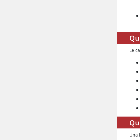
Qua
Le c
Qua
Una b