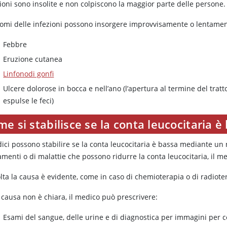
ioni sono insolite e non colpiscono la maggior parte delle persone.
ntomi delle infezioni possono insorgere improvvisamente o lentament
Febbre
Eruzione cutanea
Linfonodi gonfi
Ulcere dolorose in bocca e nell’ano (l’apertura al termine del trat
espulse le feci)
e si stabilisce se la conta leucocitaria è
dici possono stabilire se la conta leucocitaria è bassa mediante u
amenti o di malattie che possono ridurre la conta leucocitaria, il me
lta la causa è evidente, come in caso di chemioterapia o di radioter
 causa non è chiara, il medico può prescrivere:
Esami del sangue, delle urine e di diagnostica per immagini per c