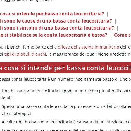
cosa si intende per bassa conta leucocitaria?
|
i sono le cause di una bassa conta leucocitaria?
|
i sono i sintomi di una bassa conta leucocitaria?
|
 si stabilisce se la conta leucocitaria è bassa?
|
Come si
buli bianchi fanno parte delle
difese del sistema immunitario
dell’o
rsi
tipi di globuli bianchi
, la maggioranza dei quali viene prodotta n
 cosa si intende per bassa conta leucocit
bassa conta leucocitaria è un numero insolitamente basso di uno o p
Una bassa conta leucocitaria espone a un rischio più alto di cont
letale
Spesso una bassa conta leucocitaria può essere un effetto collatera
chemioterapici
A volte una bassa conta leucocitaria è causata da un’infezione o
I medici possono prescrivere esami del sangue e del midollo osseo