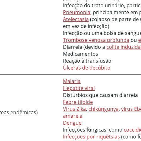
Infecção do trato urinário, par
Pneumonia
, principalmente em 
Atelectasia
(colapso de parte de 
em vez de infecção)
Infecção ou uma bolsa de sangue
Trombose venosa profunda
ou
e
Diarreia (devido a
colite induzid
Medicamentos
Reação à transfusão
Úlceras de decúbito
Malaria
Hepatite viral
Distúrbios que causam diarreia
Febre tifoide
Vírus Zika
,
chikungunya
,
vírus Eb
reas endêmicas)
amarela
Dengue
Infecções fúngicas, como
coccid
Infecções por riquétsias
(como fe