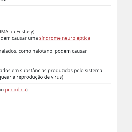
MA ou Ecstasy)
odem causar uma
síndrome neuroléptica
inalados, como halotano, podem causar
ados em substâncias produzidas pelo sistema
uear a reprodução de vírus)
omo
penicilina
)