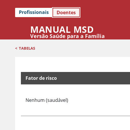
Profissionais
Doentes
MANUAL MSD
Versão Saúde para a Família
<
TABELAS
Fator de risco
Algumas causas de febre baseadas em fatores de 
Nenhum (saudável)