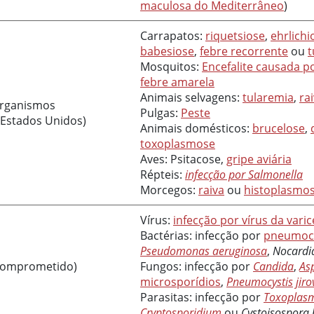
maculosa do Mediterrâneo
)
Carrapatos:
riquetsiose
,
ehrlich
babesiose
,
febre recorrente
ou
t
Mosquitos:
Encefalite causada p
febre amarela
Animais selvagens:
tularemia
,
ra
organismos
Pulgas:
Peste
 Estados Unidos)
Animais domésticos:
brucelose
,
toxoplasmose
Aves: Psitacose,
gripe aviária
Répteis:
infecção por Salmonella
Morcegos:
raiva
ou
histoplasmo
Vírus:
infecção por vírus da varic
Bactérias: infecção por
pneumoc
Pseudomonas aeruginosa
,
Nocardi
comprometido)
Fungos: infecção por
Candida
,
Asp
microsporídios
,
Pneumocystis jirov
Parasitas: infecção por
Toxoplasm
Cryptosporidium
ou
Cystoisospora b