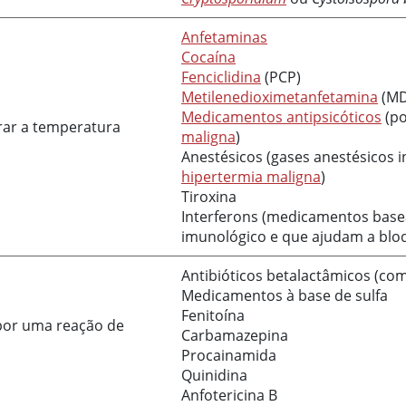
Anfetaminas
Cocaína
Fenciclidina
(PCP)
Metilenedioximetanfetamina
(MD
Medicamentos antipsicóticos
(p
rar a temperatura
maligna
)
Anestésicos (gases anestésicos 
hipertermia maligna
)
Tiroxina
Interferons (medicamentos base
imunológico e que ajudam a bloq
Antibióticos betalactâmicos (c
Medicamentos à base de sulfa
Fenitoína
or uma reação de
Carbamazepina
Procainamida
Quinidina
Anfotericina B