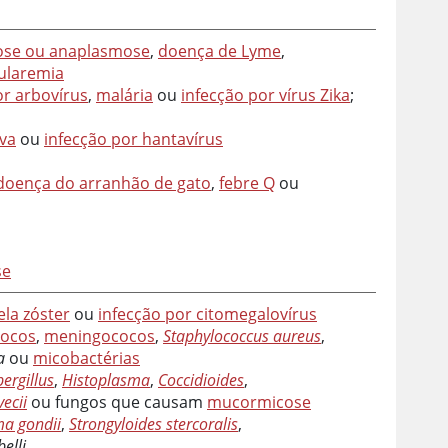
iose ou anaplasmose
,
doença de Lyme
,
ularemia
or arbovírus
,
malária
ou
infecção por vírus Zika
;
iva
ou
infecção por hantavírus
doença do arranhão de gato
,
febre Q
ou
se
ela zóster
ou
infecção por citomegalovírus
ocos
,
meningococos
,
Staphylococcus aureus
,
a
ou
micobactérias
ergillus
,
Histoplasma
,
Coccidioides
,
ecii
ou fungos que causam
mucormicose
a gondii
,
Strongyloides stercoralis
,
elli