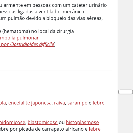
ticularmente em pessoas com um cateter urinário
pessoas ligadas a ventilador mecânico
um pulmão devido a bloqueio das vias aéreas,
 (hematoma) no local da cirurgia
mbolia pulmonar
a por
Clostridioides difficile
)
ola
,
encefalite japonesa
,
raiva
,
sarampo
e
febre
ioidomicose
,
blastomicose
ou
histoplasmose
bre por picada de carrapato africano e
febre