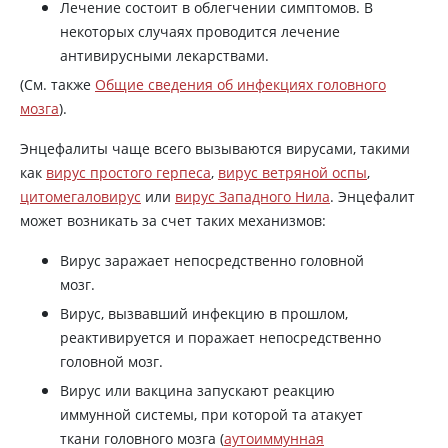
Лечение состоит в облегчении симптомов. В
некоторых случаях проводится лечение
антивирусными лекарствами.
(См. также
Общие сведения об инфекциях головного
мозга
).
Энцефалиты чаще всего вызываются вирусами, такими
как
вирус простого герпеса
,
вирус ветряной оспы
,
цитомегаловирус
или
вирус Западного Нила
. Энцефалит
может возникать за счет таких механизмов:
Вирус заражает непосредственно головной
мозг.
Вирус, вызвавший инфекцию в прошлом,
реактивируется и поражает непосредственно
головной мозг.
Вирус или вакцина запускают реакцию
иммунной системы, при которой та атакует
ткани головного мозга (
аутоиммунная