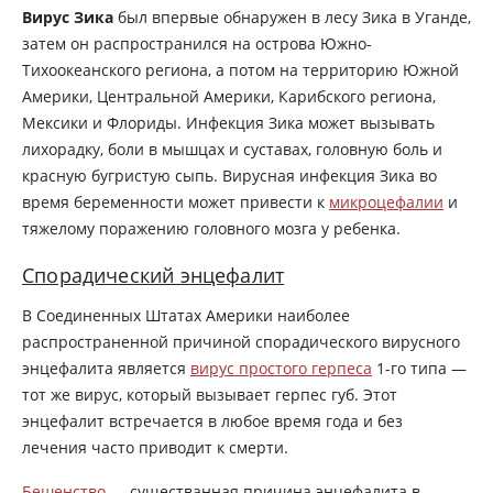
Вирус Зика
был впервые обнаружен в лесу Зика в Уганде,
затем он распространился на острова Южно-
Тихоокеанского региона, а потом на территорию Южной
Америки, Центральной Америки, Карибского региона,
Мексики и Флориды. Инфекция Зика может вызывать
лихорадку, боли в мышцах и суставах, головную боль и
красную бугристую сыпь. Вирусная инфекция Зика во
время беременности может привести к
микроцефалии
и
тяжелому поражению головного мозга у ребенка.
Спорадический энцефалит
В Соединенных Штатах Америки наиболее
распространенной причиной спорадического вирусного
энцефалита является
вирус простого герпеса
1-го типа —
тот же вирус, который вызывает герпес губ. Этот
энцефалит встречается в любое время года и без
лечения часто приводит к смерти.
Бешенство
— существанная причина энцефалита в