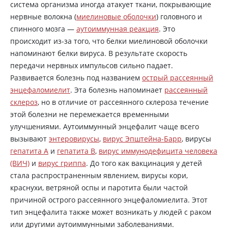
система организма иногда атакует ткани, покрывающие
нервные волокна (
миелиновые оболочки
) головного и
спинного мозга —
аутоиммунная реакция
. Это
происходит из-за того, что белки миелиновой оболочки
напоминают белки вируса. В результате скорость
передачи нервных импульсов сильно падает.
Развивается болезнь под названием
острый рассеянный
энцефаломиелит
. Эта болезнь напоминает
рассеянный
склероз
, но в отличие от рассеянного склероза течение
этой болезни не перемежается временными
улучшениями. Аутоиммунный энцефалит чаще всего
вызывают
энтеровирусы
,
вирус Эпштейна-Барр
, вирусы
гепатита А
и
гепатита В
,
вирус иммунодефицита человека
(ВИЧ)
и
вирус гриппа
. До того как вакцинация у детей
стала распространенным явлением, вирусы кори,
краснухи, ветряной оспы и паротита были частой
причиной острого рассеянного энцефаломиелита. Этот
тип энцефалита также может возникать у людей с раком
или другими аутоиммунными заболеваниями.