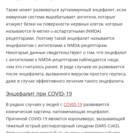
Также может развиваться аутоиммунный энцефалит, если
иммунная система вырабатывает антитела, которые
атакуют белки на поверхности нервных клеток, которые
называются
N
-метил-
d
-аспартатными (NMDA)
рецепторами. Поэтому такой энцефалит называется
энцефалитом с антителами к NMDA-рецепторам.
Некоторые данные свидетельствуют о том, что энцефалит
с антителами к NMDA-рецепторам наблюдается чаще,
чем это считалось ранее. В ряде случаев он развивается
после энцефалита, вызванного вирусом простого герпеса,
даже в случае эффективного лечения такого энцефалита.
Энцефалит при COVID-19
В редких случаях у людей с
COVID-19
развивается
клиническая картина, напоминающая энцефалит.
Причиной COVID-19 является коронавирус, вызывающий
тяжелый острый респираторный синдром (SARS-CoV2).
Этот энцефалит может быть вызван аутоиммунной или