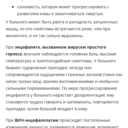
сонливость, которая может прогрессировать с
развитием комы и заканчиваться смертью.
У больного может быть рвота и ригидность затылочных
мышц, но эти симптомы встречаются реже, чем при
менингите, и не так сильно выражены.
При
энцефалите, вызванном вирусом простого
герпеса
, вначале наблюдаются головная боль, высокая
температура и гриппоподобные симптомы. У больного
бывают судорожные припадки; иногда они
сопровождаются ощущением странных запахов (таких как
запах тухлых яиц), яркими воспоминаниями и необычно
сильными переживаниями. По мере прогрессирования
энцефалита у больного нарастает дезориентация, ему
становится трудно говорить и запоминать, повторяются
припадки, затем больной впадает в кому.
При
ВИЧ-энцефалопатии
происходят постепенные
изменения личности, развивается деменция, возникают