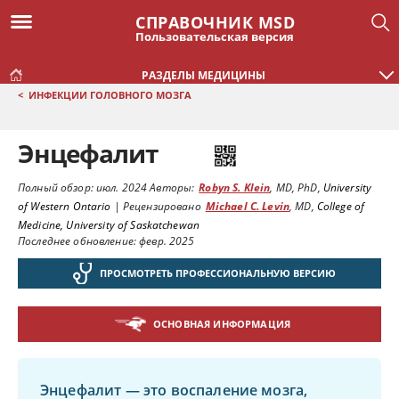
СПРАВОЧНИК MSD
Пользовательская версия
РАЗДЕЛЫ МЕДИЦИНЫ
<
ИНФЕКЦИИ ГОЛОВНОГО МОЗГА
Энцефалит
Полный обзор:
июл. 2024
Авторы:
Robyn S. Klein
,
MD, PhD
,
University
of Western Ontario
|
Рецензировано
Michael C. Levin
,
MD
,
College of
Medicine, University of Saskatchewan
Последнее обновление: февр. 2025
ПРОСМОТРЕТЬ ПРОФЕССИОНАЛЬНУЮ ВЕРСИЮ
ОСНОВНАЯ ИНФОРМАЦИЯ
Энцефалит — это воспаление мозга,