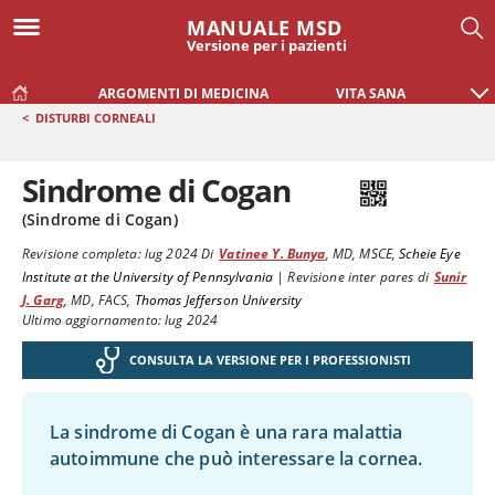
MANUALE MSD
Versione per i pazienti
ARGOMENTI DI MEDICINA
VITA SANA
<
DISTURBI CORNEALI
Sindrome di Cogan
(Sindrome di Cogan)
Revisione completa:
lug 2024
Di
Vatinee Y. Bunya
,
MD, MSCE
,
Scheie Eye
Institute at the University of Pennsylvania
|
Revisione inter pares di
Sunir
J. Garg
,
MD, FACS
,
Thomas Jefferson University
Ultimo aggiornamento: lug 2024
CONSULTA LA VERSIONE PER I PROFESSIONISTI
La sindrome di Cogan è una rara malattia
autoimmune che può interessare la cornea.