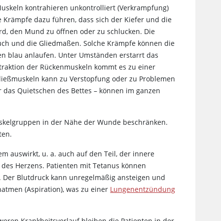
Muskeln kontrahieren unkontrolliert (Verkrampfung)
ie Krämpfe dazu führen, dass sich der Kiefer und die
d, den Mund zu öffnen oder zu schlucken. Die
auch und die Gliedmaßen. Solche Krämpfe können die
en blau anlaufen. Unter Umständen erstarrt das
traktion der Rückenmuskeln kommt es zu einer
ließmuskeln kann zu Verstopfung oder zu Problemen
r das Quietschen des Bettes – können im ganzen
uskelgruppen in der Nähe der Wunde beschränken.
ten.
m auswirkt, u. a. auch auf den Teil, der innere
t des Herzens. Patienten mit Tetanus können
. Der Blutdruck kann unregelmäßig ansteigen und
natmen (Aspiration), was zu einer
Lungenentzündung
eren Krankheitsverlauf bleiben die Patienten in der