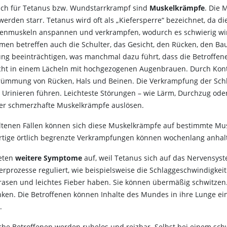
sch für Tetanus bzw. Wundstarrkrampf sind
Muskelkrämpfe
. Die 
werden starr. Tetanus wird oft als „Kiefersperre“ bezeichnet, da d
enmuskeln anspannen und verkrampfen, wodurch es schwierig wir
men betreffen auch die Schulter, das Gesicht, den Rücken, den B
ng beeinträchtigen, was manchmal dazu führt, dass die Betroffen
cht in einem Lächeln mit hochgezogenen Augenbrauen. Durch Kon
rümmung von Rücken, Hals und Beinen. Die Verkrampfung der Sch
 Urinieren führen. Leichteste Störungen – wie Lärm, Durchzug ode
er schmerzhafte Muskelkrämpfe auslösen.
eltenen Fällen können sich diese Muskelkrämpfe auf bestimmte M
rtige örtlich begrenzte Verkrampfungen können wochenlang anhal
reten
weitere Symptome
auf, weil Tetanus sich auf das Nervensyste
erprozesse reguliert, wie beispielsweise die Schlaggeschwindigkei
rasen und leichtes Fieber haben. Sie können übermäßig schwitzen
nken. Die Betroffenen können Inhalte des Mundes in ihre Lunge ei
.
he Betroffenen werden ruhelos und reizbar. Selbst bei einem schw