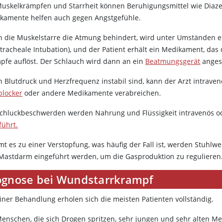
Muskelkrämpfen und Starrheit können Beruhigungsmittel wie Diaz
kamente helfen auch gegen Angstgefühle.
 die Muskelstarre die Atmung behindert, wird unter Umständen ei
tracheale Intubation), und der Patient erhält ein Medikament, das
pfe auflöst. Der Schlauch wird dann an ein
Beatmungsgerät
angesc
 Blutdruck und Herzfrequenz instabil sind, kann der Arzt intrav
blocker
oder andere Medikamente verabreichen.
Schluckbeschwerden werden Nahrung und Flüssigkeit intravenös o
führt.
t es zu einer Verstopfung, was häufig der Fall ist, werden Stuhlw
Mastdarm eingeführt werden, um die Gasproduktion zu regulieren
ognose bei Wundstarrkrampf
einer Behandlung erholen sich die meisten Patienten vollständig.
Menschen, die sich Drogen spritzen, sehr jungen und sehr alten Me