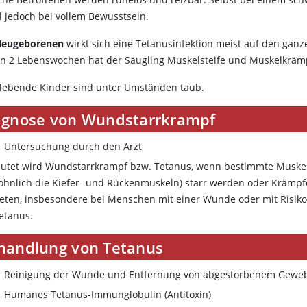
l jedoch bei vollem Bewusstsein.
Neugeborenen
wirkt sich eine Tetanusinfektion meist auf den ganze
en 2 Lebenswochen hat der Säugling Muskelsteife und Muskelkrämpf
lebende Kinder sind unter Umständen taub.
agnose von Wundstarrkrampf
Untersuchung durch den Arzt
utet wird Wundstarrkrampf bzw. Tetanus, wenn bestimmte Muske
öhnlich die Kiefer- und Rückenmuskeln) starr werden oder Krämpf
reten, insbesondere bei Menschen mit einer Wunde oder mit Risiko
Tetanus.
handlung von Tetanus
Reinigung der Wunde und Entfernung von abgestorbenem Gewe
Humanes Tetanus
-Immunglobulin
(Antitoxin)