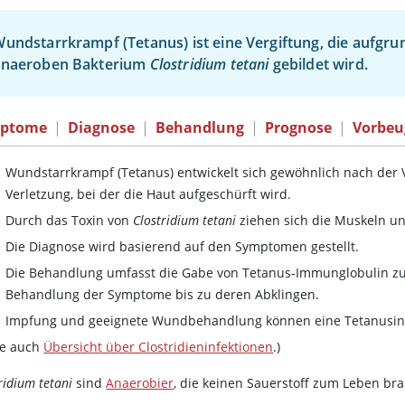
undstarrkrampf (Tetanus) ist eine Vergiftung, die aufgru
anaeroben Bakterium
Clostridium tetani
gebildet wird.
ptome
|
Diagnose
|
Behandlung
|
Prognose
|
Vorbe
Wundstarrkrampf (Tetanus) entwickelt sich gewöhnlich nach der
Verletzung, bei der die Haut aufgeschürft wird.
Durch das Toxin von
Clostridium tetani
ziehen sich die Muskeln u
Die Diagnose wird basierend auf den Symptomen gestellt.
Die Behandlung umfasst die Gabe von Tetanus-
Immunglobulin
zu
Behandlung der Symptome bis zu deren Abklingen.
Impfung und geeignete Wundbehandlung können eine Tetanusinf
he auch
Übersicht über Clostridieninfektionen
.)
ridium tetani
sind
Anaerobier
, die keinen Sauerstoff zum Leben br