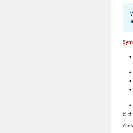
W
Sym
(Sie
Clost