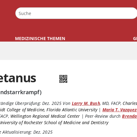
MEDIZINISCHE THEMEN
G
etanus
ndstarrkrampf)
tändige Überprüfung:
Dez. 2025
Von
Larry M. Bush
,
MD, FACP
,
Charles
dt College of Medicine, Florida Atlantic University
|
Maria T. Vazquez
FACP
,
Wellington Regional Medical Center
|
Peer-Review durch
Brenda 
University of Rochester School of Medicine and Dentistry
e Aktualisierung: Dez. 2025