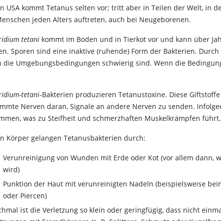
n USA kommt Tetanus selten vor; tritt aber in Teilen der Welt, in d
Menschen jeden Alters auftreten, auch bei Neugeborenen.
ridium tetani
kommt im Boden und in Tierkot vor und kann über Jahr
en. Sporen sind eine inaktive (ruhende) Form der Bakterien. Durch 
 die Umgebungsbedingungen schwierig sind. Wenn die Bedingunge
ridium-tetani
-Bakterien produzieren Tetanustoxine. Diese Giftstoff
immte Nerven daran, Signale an andere Nerven zu senden. Infolged
mmen, was zu Steifheit und schmerzhaften Muskelkrämpfen führt
en Körper gelangen Tetanusbakterien durch:
Verunreinigung von Wunden mit Erde oder Kot (vor allem dann, 
wird)
Punktion der Haut mit verunreinigten Nadeln (beispielsweise bei
oder Piercen)
hmal ist die Verletzung so klein oder geringfügig, dass nicht einma