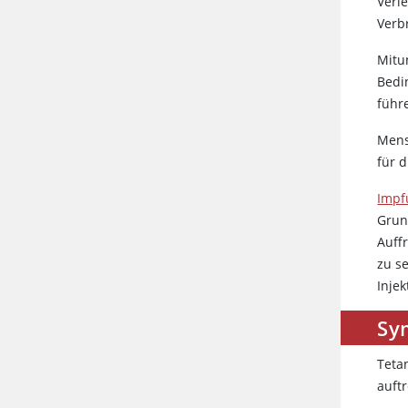
Verl
Verb
Mitu
Bedi
führ
Mens
für 
Impf
Grun
Auff
zu s
Inje
Sy
Teta
auftr