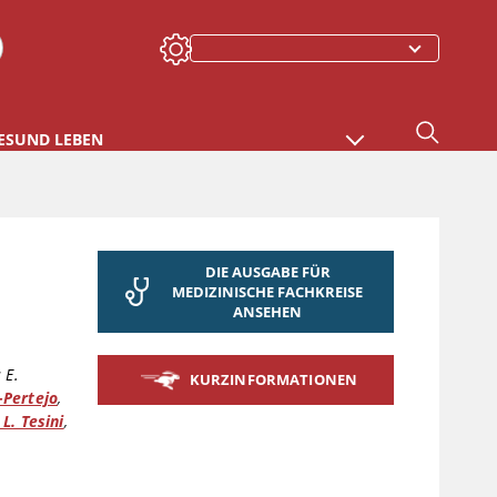
ESUND LEBEN
DIE AUSGABE FÜR
MEDIZINISCHE FACHKREISE
ANSEHEN
 E.
KURZINFORMATIONEN
-Pertejo
,
L. Tesini
,