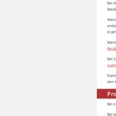
Bei 
Medi
Wenn
endo
Kräm
Wenn
Beta
Bei 
zuge
Komm
den 
Pr
Bei 
Bei 