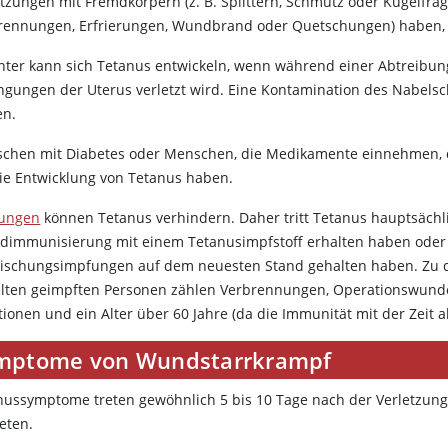
etzungen mit Fremdkörpern (z. B. Splittern, Schmutz oder Kugelf
rennungen, Erfrierungen, Wundbrand oder Quetschungen) haben, 
nter kann sich Tetanus entwickeln, wenn während einer Abtreibun
ngungen der Uterus verletzt wird. Eine Kontamination des Nabel
en.
chen mit Diabetes oder Menschen, die Medikamente einnehmen, d
die Entwicklung von Tetanus haben.
ungen
können Tetanus verhindern. Daher tritt Tetanus hauptsächli
dimmunisierung mit einem Tetanusimpfstoff erhalten haben oder 
rischungsimpfungen auf dem neuesten Stand gehalten haben. Zu d
elten geimpften Personen zählen Verbrennungen, Operationswund
ktionen und ein Alter über 60 Jahre (da die Immunität mit der Zeit 
mptome von Wundstarrkrampf
nussymptome treten gewöhnlich 5 bis 10 Tage nach der Verletzung 
eten.