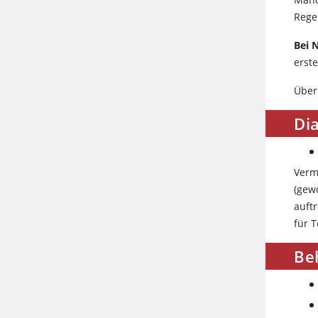
Rege
Bei 
erst
Über
Di
Verm
(gew
auft
für 
Be