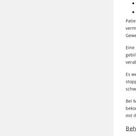
Pati
verm
Gewe
Eine
gebi
vera
Es w
stop
schw
Bei 
beko
mit 
Beh