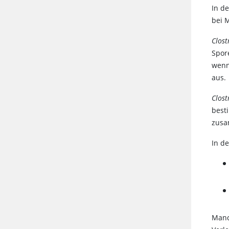
In de
bei 
Clost
Spor
wenn
aus.
Clost
best
zusa
In d
Manc