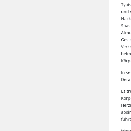
Typi
und 
Nack
Spas
Atmu
Gesi
Verk
beim
Körp
In s
Dera
Es t
Körp
Herz
absi
führt
Manc