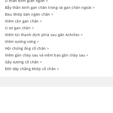
U thần kinh gian ngón
>
Bẫy thần kinh gan chân trong và gan chân ngoài
>
Đau khớp bàn ngón chân
>
Viêm cân gan chân
>
U xơ gan chân
>
Viêm túi thanh dịch phía sau gân Achilles
>
Viêm xương vừng
>
Hội chứng ống cổ chân
>
Viêm gân chày sau và viêm bao gân chày sau
>
Gãy xương cổ chân
>
Đớt dây chằng khớp cổ chân
>