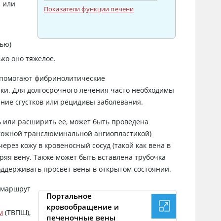
и или
Показатели функции печени
ью)
ько оно тяжелое.
, помогают фибринолитические
ки. Для долгосрочного лечения часто необходимы
ение сгустков или рецидивы заболевания.
ь или расширить ее, может быть проведена
кожной транслюминальной ангиопластикой)
через кожу в кровеносный сосуд (такой как вена в
ряя вену. Также может быть вставлена трубочка
поддерживать просвет вены в открытом состоянии.
й маршрут
Портальное
кровообращение и
м
(ТВПШ),
печеночные вены