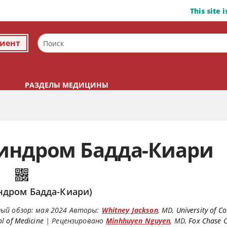
This site 
циент
РАЗДЕЛЫ МЕДИЦИНЫ
индром Бадда-Киари
ндром Бадда-Киари)
ый обзор:
мая 2024
Авторы:
Whitney Jackson
,
MD
,
University of C
l of Medicine
|
Рецензировано
Minhhuyen Nguyen
,
MD
,
Fox Chase 