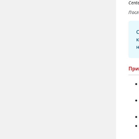
Cente
Посл
Пр