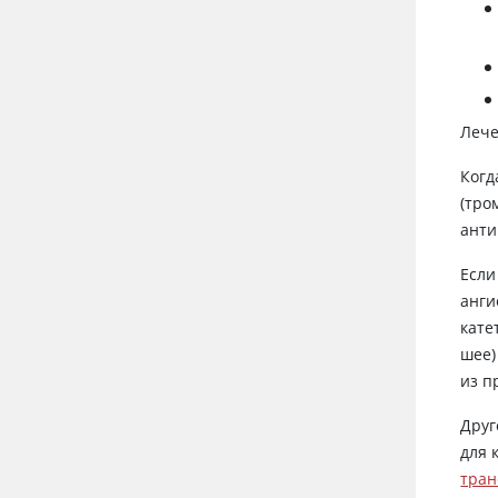
Лече
Когд
(тро
анти
Если
анги
кате
шее)
из п
Друг
для 
тра