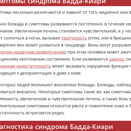
мптомы синдрома Бадда-Киари
томы несколько различаются и зависят от того, медленно или 
но блокада и симптомы развиваются постепенно, в течение не
наком. Увеличенная печень становится чувствительной, и у че
т скопиться в ногах, вызывая
припухлость
(отек), или в брюшн
ирение вен может развиться в пищеводе. Вены могут разрывать
дочно-кишечное кровотечение
), при этом человека может рва
цинским неотложным состоянием. Если развивается
цирроз
, о
ночная недостаточность
может вызывать нарушение функции го
одящее к дезориентации и даже к коме.
которых людей возникают внезапные блокады. Блокады, набл
иваться внезапно. Некоторые симптомы такие же, как симпто
ляемость, увеличенная и чувствительная печень, а также боль
лнительным симптомам относится рвота и пожелтение кожи и бе
статочность встречается редко.
агностика синдрома Бадда-Киари