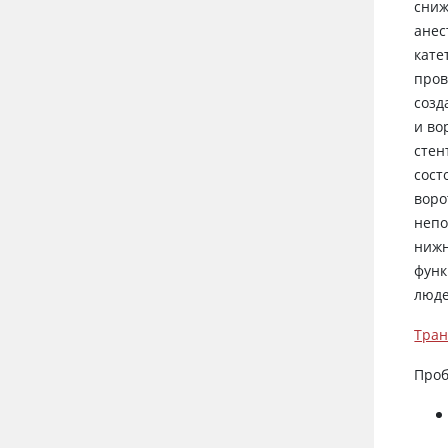
сниж
анес
кате
пров
созд
и во
стен
сост
воро
непо
нижн
функ
люде
Тран
Проб