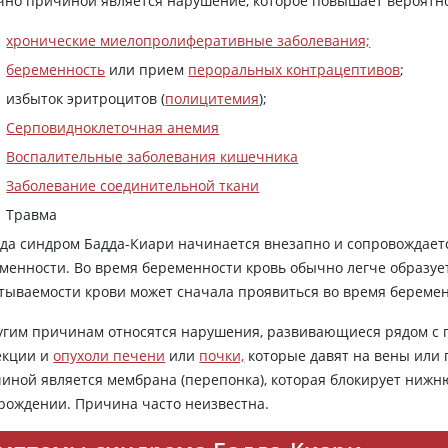
но причиной является нарушение, которое повышает вероятно
хронические миелопролиферативные заболевания;
беременность
или прием
пероральных контрацептивов
;
избыток эритроцитов (
полицитемия
);
Серповидноклеточная анемия
Воспалительные заболевания кишечника
Заболевание соединительной ткани
Травма
да синдром Бадда-Киари начинается внезапно и сопровождает
менности. Во время беременности кровь обычно легче образуе
тываемости крови может сначала проявиться во время беремен
угим причинам относятся нарушения, развивающиеся рядом с 
екции и
опухоли печени
или
почки,
которые давят на вены или 
иной является мембрана (перепонка), которая блокирует нижн
рождении. Причина часто неизвестна.