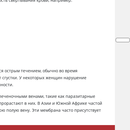
сть свертывания крови, например:
ся острым течением, обычно во время
т сгустки. У некоторых женщин нарушение
ности.
печеночными венами, такие как паразитарные
прорастают в них. В Азии и Южной Африке частой
юю полую вену. Эти мембрана часто присутствует