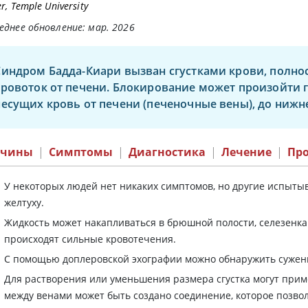
r, Temple University
еднее обновление: мар. 2026
Синдром Бадда-Киари вызван сгустками крови, полн
кровоток от печени. Блокирование может произойти г
несущих кровь от печени (печеночные вены), до нижн
ичины
|
Симптомы
|
Диагностика
|
Лечение
|
Пр
У некоторых людей нет никаких симптомов, но другие испытыв
желтуху.
Жидкость может накапливаться в брюшной полости, селезенка
происходят сильные кровотечения.
С помощью доплеровской эхографии можно обнаружить сужен
Для растворения или уменьшения размера сгустка могут при
между венами может быть создано соединение, которое позвол