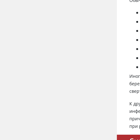
Обыч
Иног
бере
свер
К др
инф
прич
при 