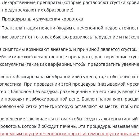
Лекарственные препараты (которые растворяют сгустки кров
предупреждают их образование)
Процедуры для улучшения кровотока
Трансплантация печени (людям с печеночной недостаточност
ние зависит от того, как быстро развилось нарушение и наскол
а симптомы возникают внезапно, и причиной является сгусток
мболитические) лекарственные препараты, растворяющие сгуст
коагулянты (такие как варфарин), чтобы предотвратить увелич
 вена заблокирована мембраной или сужена, то, чтобы очистит
опластика. При проведении этой процедуры (называемой чрес
тер с баллоном без воздуха, размещенным на его конце, вводят 
 и проводят к заблокированной вене. Баллон наполняют, расши
роволочной сетки (стент), которую оставляют на месте, чтобы 
ое решение заключается в том, чтобы создать альтернативны
кровотока, который обходит печень. Эта процедура, называемая
нсяремным внутрипеченочным портосистемным шунтирование