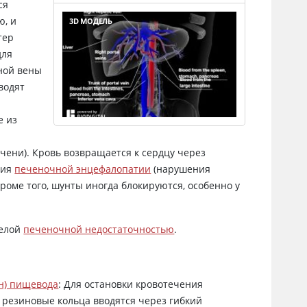
ся
ю, и
3D МОДЕЛЬ
тер
для
ной вены
водят
е из
чени). Кровь возвращается к сердцу через
тия
печеночной энцефалопатии
(нарушения
роме того, шунты иногда блокируются, особенно у
желой
печеночной недостаточностью
.
н) пищевода
: Для остановки кровотечения
 резиновые кольца вводятся через гибкий