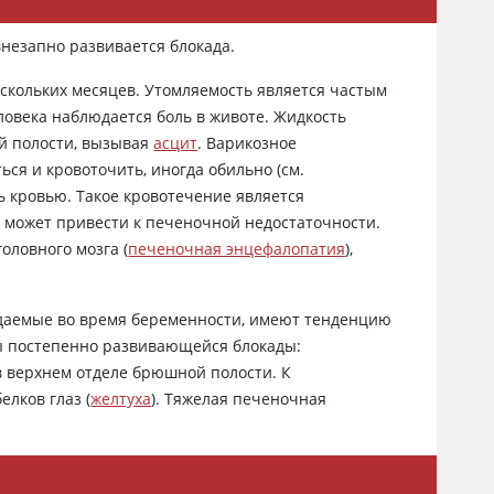
внезапно развивается блокада.
скольких месяцев. Утомляемость является частым
ловека наблюдается боль в животе. Жидкость
ой полости, вызывая
асцит
. Варикозное
ся и кровоточить, иногда обильно (см.
ть кровью. Такое кровотечение является
н может привести к печеночной недостаточности.
ловного мозга (
печеночная энцефалопатия
),
юдаемые во время беременности, имеют тенденцию
мы постепенно развивающейся блокады:
 в верхнем отделе брюшной полости. К
лков глаз (
желтуха
). Тяжелая печеночная