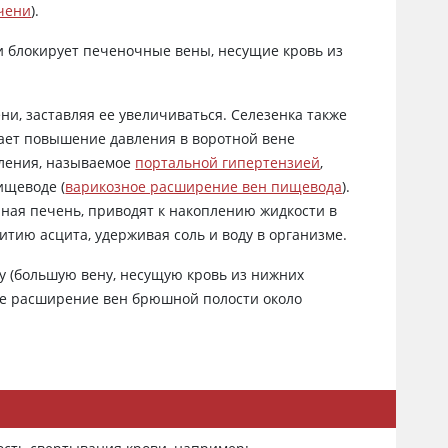
ечени
).
и блокирует печеночные вены, несущие кровь из
ни, заставляя ее увеличиваться. Селезенка также
вает повышение давления в воротной вене
вления, называемое
портальной гипертензией
,
ищеводе (
варикозное расширение вен пищевода
).
ная печень, приводят к накоплению жидкости в
витию асцита, удерживая соль и воду в организме.
у (большую вену, несущую кровь из нижних
ное расширение вен брюшной полости около