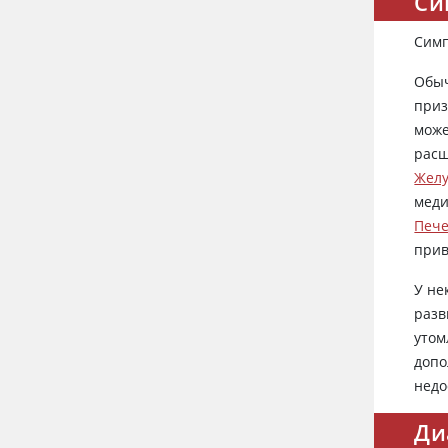
Си
Симп
Обыч
приз
може
расш
Желу
меди
Пече
прив
У не
разв
утом
допо
недо
Ди