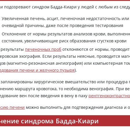
и подозревают синдром Бадда-Киари у людей с любым из сле
Увеличенная печень, асцит, печеночная недостаточность или 
очевидной причины, даже после проведения тестирования
Отклонение от нормы результатов анализов крови, выполнен
состояния, увеличивающие риск образования сгустков крови
 результаты
печеночных проб
отклоняются от нормы, проводи
еровская эхография. Если результаты неясные, проводится ма
дов (магнитно-резонансная ангиография) или компьютерная том
едования печени и желчного пузыря
).
 запланированы хирургическое вмешательство или процедура 
нению маршрута кровотока, то необходима венография. При в
едование вен после введения в вену в паху
рентгеноконтрастно
псию печени
можно выполнить для подтверждения диагноза и о
чение синдрома Бадда-Киари