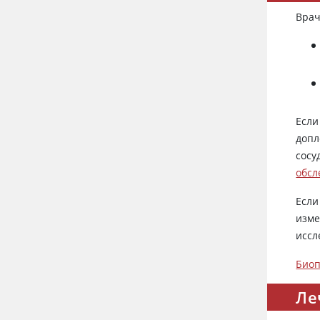
Врач
Если
допл
сосу
обсл
Если
изме
иссл
Био
Ле