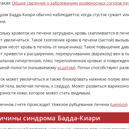
 также
Общие сведения о заболеваниях кровеносных сосудов п
ром Бадда-Киари обычно наблюдается, когда сгусток сужает ил
ни.
ольку кровоток из печени затруднен, кровь скапливается в пече
т увеличиться. Такое скопление крови в печени (застой) вызы
орая несет кровь в печень от кишечника). Такое повышение да
т привести к расширению, перекручиванию (варикозу) вен в п
альная гипертензия, плюс переполненная кровью и поврежден
ной полости (называемому
асцитом
). Почки способствуют раз
ток может увеличиться и также блокировать нижнюю полую вен
ей тела, включая печень, к сердцу). Может развиться варикоз
рхности кожи, которое может стать видимым.
нечном счете происходит тяжелое рубцевание печени (
цирроз
).
ичины синдрома Бадда-Киари