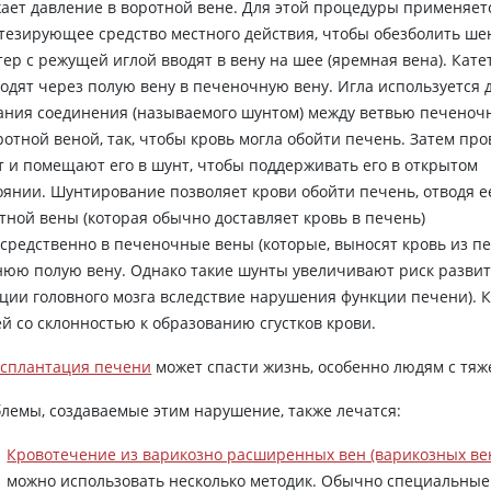
ает давление в воротной вене. Для этой процедуры применяет
тезирующее средство местного действия, чтобы обезболить ше
тер с режущей иглой вводят в вену на шее (яремная вена). Кате
одят через полую вену в печеночную вену. Игла используется 
ания соединения (называемого шунтом) между ветвью печеноч
ротной веной, так, чтобы кровь могла обойти печень. Затем про
т и помещают его в шунт, чтобы поддерживать его в открытом
оянии. Шунтирование позволяет крови обойти печень, отводя е
тной вены (которая обычно доставляет кровь в печень)
средственно в печеночные вены (которые, выносят кровь из пе
юю полую вену. Однако такие шунты увеличивают риск разви
ции головного мозга вследствие нарушения функции печени). К
й со склонностью к образованию сгустков крови.
сплантация печени
может спасти жизнь, особенно людям с тя
лемы, создаваемые этим нарушение, также лечатся:
Кровотечение из варикозно расширенных вен (варикозных ве
можно использовать несколько методик. Обычно специальные