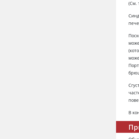
(См.
Синд
пече
Поск
може
(кот
може
Порт
брюш
Сгус
част
пове
В ко
Пр