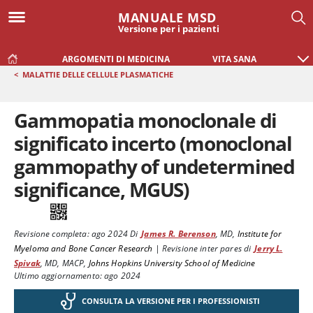
MANUALE MSD
Versione per i pazienti
ARGOMENTI DI MEDICINA
VITA SANA
<
MALATTIE DELLE CELLULE PLASMATICHE
Gammopatia monoclonale di
significato incerto (monoclonal
gammopathy of undetermined
significance, MGUS)
Revisione completa:
ago 2024
Di
James R. Berenson
,
MD
,
Institute for
Myeloma and Bone Cancer Research
|
Revisione inter pares di
Jerry L.
Spivak
,
MD, MACP
,
Johns Hopkins University School of Medicine
Ultimo aggiornamento: ago 2024
CONSULTA LA VERSIONE PER I PROFESSIONISTI