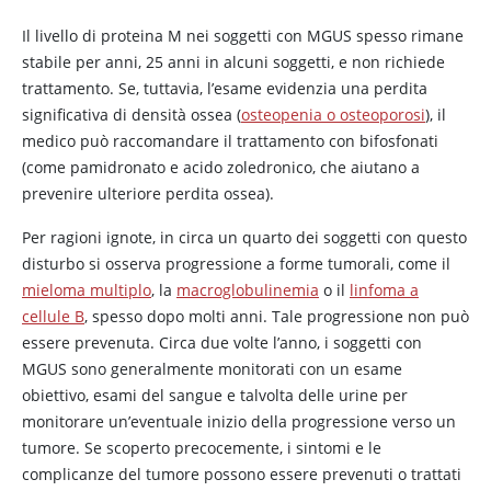
Il livello di proteina M nei soggetti con MGUS spesso rimane
stabile per anni, 25 anni in alcuni soggetti, e non richiede
trattamento. Se, tuttavia, l’esame evidenzia una perdita
significativa di densità ossea (
osteopenia o osteoporosi
), il
medico può raccomandare il trattamento con bifosfonati
(come pamidronato e acido zoledronico, che aiutano a
prevenire ulteriore perdita ossea).
Per ragioni ignote, in circa un quarto dei soggetti con questo
disturbo si osserva progressione a forme tumorali, come il
mieloma multiplo
, la
macroglobulinemia
o il
linfoma a
cellule B
, spesso dopo molti anni. Tale progressione non può
essere prevenuta. Circa due volte l’anno, i soggetti con
MGUS sono generalmente monitorati con un esame
obiettivo, esami del sangue e talvolta delle urine per
monitorare un’eventuale inizio della progressione verso un
tumore. Se scoperto precocemente, i sintomi e le
complicanze del tumore possono essere prevenuti o trattati