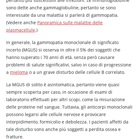
pertanto più suscettibili alle infezioni. Le immunoglobuline
sono dette anche gammaglobuline, pertanto se sono
interessate da una malattia si parlerà di gammopatia.
(Vedere anche
Panoramica sulle malattie delle
plasmacellule
.)
In generale, la gammopatia monoclonale di significato
incerto (MGUS) si osserva in oltre il 5% dei soggetti che
hanno superato i 70 anni di età, senza però causare
problemi di salute significativi, salvo in caso di progressione
a
mieloma
o a un grave disturbo delle cellule B correlato.
La MGUS di solito è asintomatica, pertanto viene quasi
sempre scoperta per caso, in occasione di esami di
laboratorio effettuati per altri scopi, come la misurazione
delle proteine nel sangue. Tuttavia, gli anticorpi monoclonali
possono legarsi alle cellule nervose e provocare
intorpidimento, formicolio e debolezza. I pazienti affetti da
tale disturbo sono anche più soggetti a perdita ossea e
fratture.