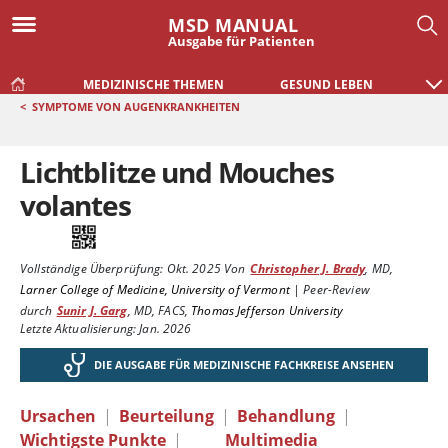
MSD MANUAL
Ausgabe für Patienten
MEDIZINISCHE THEMEN
GESUND LEBEN
<
SYMPTOME VON AUGENKRANKHEITEN
Lichtblitze und Mouches
volantes
Vollständige Überprüfung:
Okt. 2025
Von
Christopher J. Brady
,
MD
,
Larner College of Medicine, University of Vermont
|
Peer-Review
durch
Sunir J. Garg
,
MD, FACS
,
Thomas Jefferson University
Letzte Aktualisierung: Jan. 2026
DIE AUSGABE FÜR MEDIZINISCHE FACHKREISE ANSEHEN
Ursachen
|
Beurteilung
|
Behandlung
|
Wichtigste Punkte
|
Multimedia