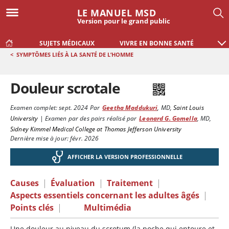
LE MANUEL MSD
Version pour le grand public
SUJETS MÉDICAUX
VIVRE EN BONNE SANTÉ
<
SYMPTÔMES LIÉS À LA SANTÉ DE L’HOMME
Douleur scrotale
Examen complet:
sept. 2024
Par
Geetha Maddukuri
,
MD
,
Saint Louis
University
|
Examen par des pairs réalisé par
Leonard G. Gomella
,
MD
,
Sidney Kimmel Medical College at Thomas Jefferson University
Dernière mise à jour: févr. 2026
AFFICHER LA VERSION PROFESSIONNELLE
Causes
|
Évaluation
|
Traitement
|
Aspects essentiels concernant les adultes âgés
|
Points clés
|
Multimédia
Une douleur au niveau du scrotum (la poche qui entoure et