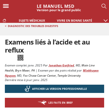
LE MANUEL MSD
Version pour le grand public
SUJETS MÉDICAUX
VIVRE EN BONNE SANTÉ
<
DIAGNOSTIC DES TROUBLES DIGESTIFS
Examens liés à l’acide et au
reflux
Examen complet:
janv. 2025
Par
Jonathan Gotfried
,
MD
,
Main Line
Health, Bryn Mawr, PA
|
Examen par des pairs réalisé par
Minhhuyen
Nguyen
,
MD
,
Fox Chase Cancer Center, Temple University
Dernière mise à jour: janv. 2025
AFFICHER LA VERSION PROFESSIONNELLE
LES FAITS EN BREF