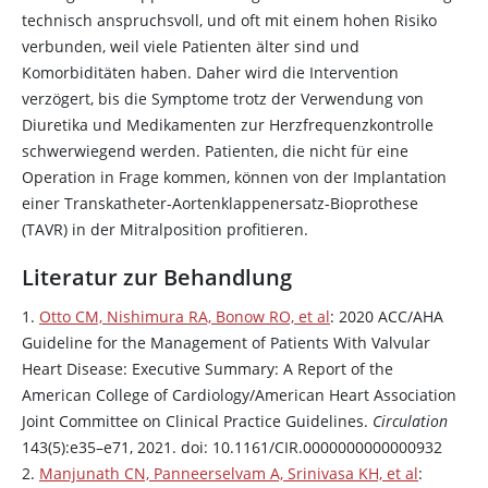
technisch anspruchsvoll, und oft mit einem hohen Risiko
verbunden, weil viele Patienten älter sind und
Komorbiditäten haben. Daher wird die Intervention
verzögert, bis die Symptome trotz der Verwendung von
Diuretika und Medikamenten zur Herzfrequenzkontrolle
schwerwiegend werden. Patienten, die nicht für eine
Operation in Frage kommen, können von der Implantation
einer Transkatheter-Aortenklappenersatz-Bioprothese
(TAVR) in der Mitralposition profitieren.
Literatur zur Behandlung
1.
Otto CM, Nishimura RA, Bonow RO, et al
: 2020 ACC/AHA
Guideline for the Management of Patients With Valvular
Heart Disease: Executive Summary: A Report of the
American College of Cardiology/American Heart Association
Joint Committee on Clinical Practice Guidelines.
Circulation
143(5):e35–e71, 2021. doi: 10.1161/CIR.0000000000000932
2.
Manjunath CN, Panneerselvam A, Srinivasa KH, et al
: