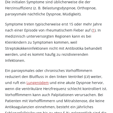
Die initialen Symptome sind üblicherweise die der
Herzinsuffizienz (z. B. Belastungsdyspnoe, Orthopnoe,
paroxysmale nächtliche Dyspnoe, Müdigkeit).
Symptome treten typischerweise erst 15 oder mehr Jahre
nach einer Episode von rheumatischem Fieber auf (
1
). In
medizinisch unterversorgten Regionen kann es bei
Kleinkindern zu Symptomen kommen, weil
Streptokokkeninfektionen nicht mit Antibiotika behandelt
werden, und es kommt häufig zu rezidivierenden
Infektionen.
Ein paroxysmales oder chronisches Vorhofflimmern
reduziert den Blutfluss in den linken Ventrikel (LV) weiter,
und ruft ein
Lungenödem
und eine akute Dyspnoe hervor,
wenn die ventrikuläre Herzfrequenz schlecht kontrolliert ist.
Vorhofflimmern kann auch Palpitationen verursachen. Bei
Patienten mit Vorhofflimmern und Mitralstenose, die keine
Antikoagulanzien einnehmen, besteht ein jährliches
Schlaganfallrisiko von bis zu etwa 5 %; gelegentlich sind die