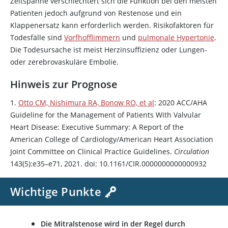
Zeitspanne verschlechtert sich die Funktion bei den meisten
Patienten jedoch aufgrund von Restenose und ein
Klappenersatz kann erforderlich werden. Risikofaktoren für
Todesfälle sind
Vorfhofflimmern
und
pulmonale Hypertonie
.
Die Todesursache ist meist Herzinsuffizienz oder Lungen-
oder zerebrovaskuläre Embolie.
Hinweis zur Prognose
1.
Otto CM, Nishimura RA, Bonow RO, et al
: 2020 ACC/AHA
Guideline for the Management of Patients With Valvular
Heart Disease: Executive Summary: A Report of the
American College of Cardiology/American Heart Association
Joint Committee on Clinical Practice Guidelines.
Circulation
143(5):e35–e71, 2021. doi: 10.1161/CIR.0000000000000932
Wichtige Punkte
Die Mitralstenose wird in der Regel durch