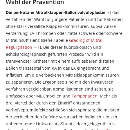
Wahl der Prävention
Die perkutane Mitralklappen-Ballonvalvuloplastie
ist das
Verfahren der Wahl für jüngere Patienten und für Patienten
ohne stark verkalkte Klappenkommissuren, subvalvuläre
Verzerrung, LA-Thromben oder mittelschwere oder schwere
Mitralinsuffizienz (siehe Tabelle
Grading of Mitral
Regurgitation
—
1
). Bei dieser fluoroskopisch und
echokardiographisch geführten Prozedur wird ein
transvenöser Katheter mit einem aufblasbaren distalen
Ballon transseptal vom RA in das LA eingebracht und
inflatiert, um die verbackenen Mitralklappenkommissuren
zu separieren. Die Ergebnisse sind mit den invasiveren
Verfahren vergleichbar. Komplikationen sind selten, sie
umfassen aber MI, Embolien und
Tamponaden
. Mehr als
drei Viertel der durch den Eingriff entstandenen
Vorhofseptumdefekte schließen sich spontan; die meisten
der verbleibenden Defekte verursachen lediglich klinisch
unbedeutende Links-rechts-Shunts, doch gelegentlich ist