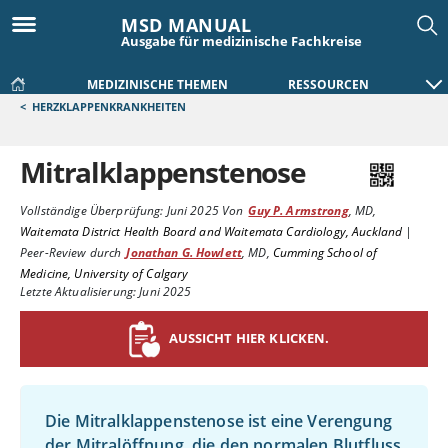
MSD MANUAL
Ausgabe für medizinische Fachkreise
MEDIZINISCHE THEMEN
RESSOURCEN
<
HERZKLAPPENKRANKHEITEN
Mitralklappenstenose
Vollständige Überprüfung:
Juni 2025
Von
Guy P. Armstrong
,
MD
,
Waitemata District Health Board and Waitemata Cardiology, Auckland
|
Peer-Review durch
Jonathan G. Howlett
,
MD
,
Cumming School of
Medicine, University of Calgary
Letzte Aktualisierung: Juni 2025
AUSSICHT HIER KLICKEN.
Die Mitralklappenstenose ist eine Verengung
der Mitralöffnung, die den normalen Blutfluss