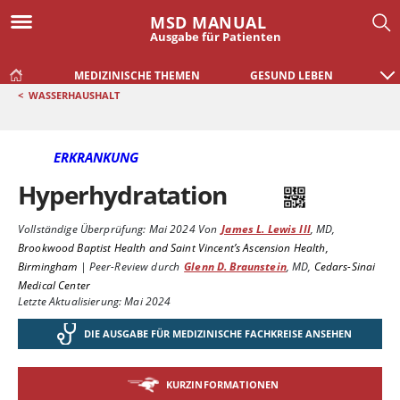
MSD MANUAL
Ausgabe für Patienten
MEDIZINISCHE THEMEN
GESUND LEBEN
<
WASSERHAUSHALT
ERKRANKUNG
Hyperhydratation
Vollständige Überprüfung:
Mai 2024
Von
James L. Lewis III
,
MD
,
Brookwood Baptist Health and Saint Vincent’s Ascension Health,
Birmingham
|
Peer-Review durch
Glenn D. Braunstein
,
MD
,
Cedars-Sinai
Medical Center
Letzte Aktualisierung: Mai 2024
DIE AUSGABE FÜR MEDIZINISCHE FACHKREISE ANSEHEN
KURZINFORMATIONEN