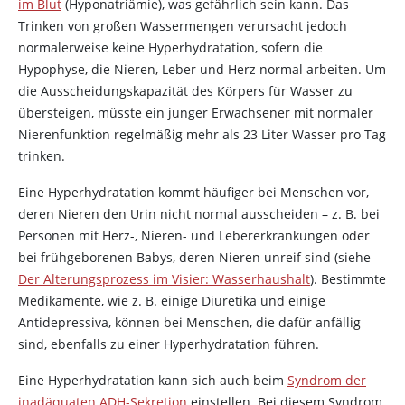
im Blut
(Hyponatriämie), was gefährlich sein kann. Das
Trinken von großen Wassermengen verursacht jedoch
normalerweise keine Hyperhydratation, sofern die
Hypophyse, die Nieren, Leber und Herz normal arbeiten. Um
die Ausscheidungskapazität des Körpers für Wasser zu
übersteigen, müsste ein junger Erwachsener mit normaler
Nierenfunktion regelmäßig mehr als 23 Liter Wasser pro Tag
trinken.
Eine Hyperhydratation kommt häufiger bei Menschen vor,
deren Nieren den Urin nicht normal ausscheiden – z. B. bei
Personen mit Herz-, Nieren- und Lebererkrankungen oder
bei frühgeborenen Babys, deren Nieren unreif sind (siehe
Der Alterungsprozess im Visier: Wasserhaushalt
). Bestimmte
Medikamente, wie z. B. einige Diuretika und einige
Antidepressiva, können bei Menschen, die dafür anfällig
sind, ebenfalls zu einer Hyperhydratation führen.
Eine Hyperhydratation kann sich auch beim
Syndrom der
inadäquaten ADH-Sekretion
einstellen. Bei diesem Syndrom