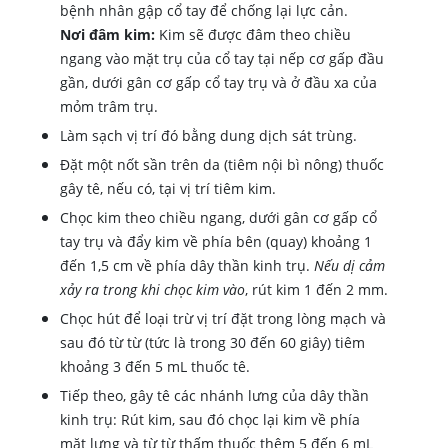
bệnh nhân gập cổ tay để chống lại lực cản.
Nơi đâm kim:
Kim sẽ được đâm theo chiều
ngang vào mặt trụ của cổ tay tại nếp cơ gấp đầu
gần, dưới gân cơ gấp cổ tay trụ và ở đầu xa của
mỏm trâm trụ.
Làm sạch vị trí đó bằng dung dịch sát trùng.
Đặt một nốt sần trên da (tiêm nội bì nông) thuốc
gây tê, nếu có, tại vị trí tiêm kim.
Chọc kim theo chiều ngang, dưới gân cơ gấp cổ
tay trụ và đẩy kim về phía bên (quay) khoảng 1
đến 1,5 cm về phía dây thần kinh trụ.
Nếu dị cảm
xảy ra trong khi chọc kim vào
, rút kim 1 đến 2 mm.
Chọc hút để loại trừ vị trí đặt trong lòng mạch và
sau đó từ từ (tức là trong 30 đến 60 giây) tiêm
khoảng 3 đến 5 mL thuốc tê.
Tiếp theo, gây tê các nhánh lưng của dây thần
kinh trụ: Rút kim, sau đó chọc lại kim về phía
mặt lưng và từ từ thấm thuốc thêm 5 đến 6 mL