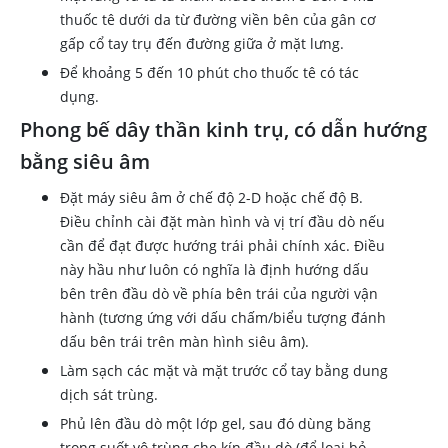
thuốc tê dưới da từ đường viền bên của gân cơ
gấp cổ tay trụ đến đường giữa ở mặt lưng.
Để khoảng 5 đến 10 phút cho thuốc tê có tác
dụng.
Phong bế dây thần kinh trụ, có dẫn hướng
bằng siêu âm
Đặt máy siêu âm ở chế độ 2-D hoặc chế độ B.
Điều chỉnh cài đặt màn hình và vị trí đầu dò nếu
cần để đạt được hướng trái phải chính xác. Điều
này hầu như luôn có nghĩa là định hướng dấu
bên trên đầu dò về phía bên trái của người vận
hành (tương ứng với dấu chấm/biểu tượng đánh
dấu bên trái trên màn hình siêu âm).
Làm sạch các mặt và mặt trước cổ tay bằng dung
dịch sát trùng.
Phủ lên đầu dò một lớp gel, sau đó dùng băng
trong suốt vô trùng che kín đầu dò (để loại bỏ