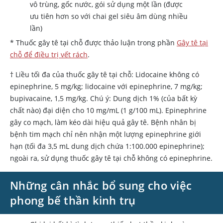
vô trùng, gốc nước, gói sử dụng một lần (được
ưu tiên hơn so với chai gel siêu âm dùng nhiều
lần)
* Thuốc gây tê tại chỗ được thảo luận trong phần
Gây tê tại
chỗ để điều trị vết rách
.
† Liều tối đa của thuốc gây tê tại chỗ: Lidocaine không có
epinephrine, 5 mg/kg; lidocaine với epinephrine, 7 mg/kg;
bupivacaine, 1,5 mg/kg. Chú ý: Dung dịch 1% (của bất kỳ
chất nào) đại diện cho 10 mg/mL (1 g/100 mL). Epinephrine
gây co mạch, làm kéo dài hiệu quả gây tê. Bệnh nhân bị
bệnh tim mạch chỉ nên nhận một lượng epinephrine giới
hạn (tối đa 3,5 mL dung dịch chứa 1:100.000 epinephrine);
ngoài ra, sử dụng thuốc gây tê tại chỗ không có epinephrine.
Những cân nhắc bổ sung cho việc
phong bế thần kinh trụ