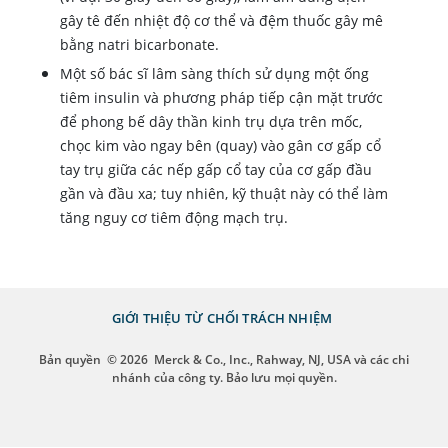
gây tê đến nhiệt độ cơ thể và đệm thuốc gây mê
bằng natri bicarbonate.
Một số bác sĩ lâm sàng thích sử dụng một ống
tiêm insulin và phương pháp tiếp cận mặt trước
để phong bế dây thần kinh trụ dựa trên mốc,
chọc kim vào ngay bên (quay) vào gân cơ gấp cổ
tay trụ giữa các nếp gấp cổ tay của cơ gấp đầu
gần và đầu xa; tuy nhiên, kỹ thuật này có thể làm
tăng nguy cơ tiêm động mạch trụ.
GIỚI THIỆU
TỪ CHỐI TRÁCH NHIỆM
Bản quyền
© 2026
Merck & Co., Inc., Rahway, NJ, USA và các chi
nhánh của công ty. Bảo lưu mọi quyền.