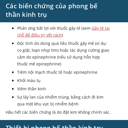
Các biến chứng của phong bế
thần kinh trụ
Phản ứng bất lợi với thuốc gây tê (xem
Gây tê tại
chỗ để điều trị vết rách
)
Độc tính do dùng quá liều thuốc gây mê (ví dụ:
co giật, loạn nhịp tim) hoặc tác dụng cường giao
cảm do epinephrine (nếu sử dụng hỗn hợp
thuốc mê epinephrine)
Tiêm nội mạch thuốc tê hoặc epinephrine
Khối máu tụ
Viêm thần kinh
Sự lây lan của nhiễm trùng, bằng cách đi kim
qua một khu vực bị nhiễm bệnh
Hầu hết các biến chứng là do đặt kim không chính xác.
Thiết bị phong bế thần kinh trụ