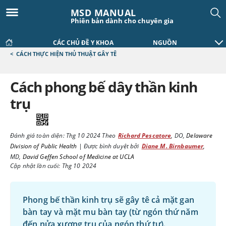
MSD MANUAL
Phiên bản dành cho chuyên gia
CÁC CHỦ ĐỀ Y KHOA
NGUỒN
<
CÁCH THỰC HIỆN THỦ THUẬT GÂY TÊ
Cách phong bế dây thần kinh
trụ
Đánh giá toàn diện:
Thg 10 2024
Theo
Richard Pescatore
,
DO
,
Delaware
Division of Public Health
|
Được bình duyệt bởi
Diane M. Birnbaumer
,
MD
,
David Geffen School of Medicine at UCLA
Cập nhật lần cuối: Thg 10 2024
Phong bế thần kinh trụ sẽ gây tê cả mặt gan
bàn tay và mặt mu bàn tay (từ ngón thứ năm
đến nửa xương trụ của ngón thứ tư).