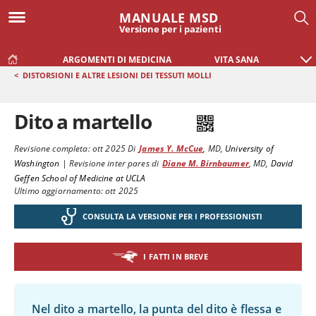
MANUALE MSD
Versione per i pazienti
ARGOMENTI DI MEDICINA
VITA SANA
<
DISTORSIONI E ALTRE LESIONI DEI TESSUTI MOLLI
Dito a martello
Revisione completa:
ott 2025
Di
James Y. McCue
,
MD
,
University of
Washington
|
Revisione inter pares di
Diane M. Birnbaumer
,
MD
,
David
Geffen School of Medicine at UCLA
Ultimo aggiornamento: ott 2025
CONSULTA LA VERSIONE PER I PROFESSIONISTI
I FATTI IN BREVE
Nel dito a martello, la punta del dito è flessa e