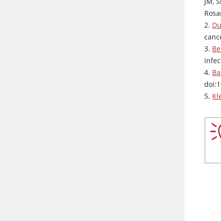
JM, S
Rosa
2.
Du
canc
3.
Be
infe
4.
Ba
doi:
5.
Kl