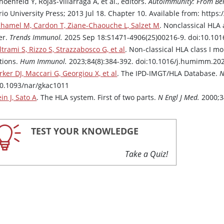
hoenfeld Y, Rojas-Villarraga A, et al., editors.
Autoimmunity: From Ben
rio University Press; 2013 Jul 18. Chapter 10. Available from: htt
hamel M, Cardon T, Ziane-Chaouche L, Salzet M
. Nonclassical HLA
er.
Trends Immunol.
2025 Sep 18:S1471-4906(25)00216-9. doi:10.1016
ltrami S, Rizzo S, Strazzabosco G, et al
. Non-classical HLA class I mo
ctions.
Hum Immunol.
2023;84(8):384-392. doi:10.1016/j.humimm.20
rker DJ, Maccari G, Georgiou X, et al
. The IPD-IMGT/HLA Database.
N
10.1093/nar/gkac1011
ein J, Sato A
. The HLA system. First of two parts.
N Engl J Med.
2000;3
TEST YOUR KNOWLEDGE
Take a Quiz!