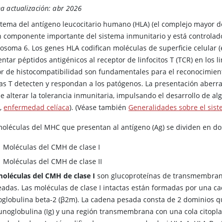
a actualización: abr 2026
istema del antígeno leucocitario humano (HLA) (el complejo mayor 
n componente importante del sistema inmunitario y está controlado
osoma 6. Los genes HLA codifican moléculas de superficie celular (
ntar péptidos antigénicos al receptor de linfocitos T (TCR) en los li
r de histocompatibilidad son fundamentales para el reconocimient
las T detecten y respondan a los patógenos. La presentación aberr
e alterar la tolerancia inmunitaria, impulsando el desarrollo de 
I
,
enfermedad celíaca
). (Véase también
Generalidades sobre el sis
moléculas del MHC que presentan al antígeno (Ag) se dividen en dos
Moléculas del CMH de clase I
Moléculas del CMH de clase II
oléculas del CMH de clase I
son glucoproteínas de transmembrana 
eadas. Las moléculas de clase I intactas están formadas por una c
oglobulina beta-2 (
β
2m). La cadena pesada consta de 2 dominios qu
noglobulina (Ig) y una región transmembrana con una cola citopl