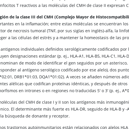
infocitos T reactivos a las moléculas del CMH de clase II expresan 
gión de la clase III del CMH (Complejo Mayor de Histocompatibil
rtantes en la inflamación; entre estas moléculas se encuentran lo
ctor de necrosis tumoral (TNF, por sus siglas en inglés)-alfa, la li
ger a las células del estrés y a mantener la homeostasis de las pro
 antigenos individuales definidos serológicamente codificados por lo
buyen designaciones estándar (p. ej., HLA-A1, HLA-B5, HLA-C1, HLA-
enominan de modo de identificar el gen seguidos por un asterisco,
sponder al antígeno serológico codificado por ese alelo), dos punt
 A*02:01, DRB1*01:03, DQA1*01:02). A veces se añaden números adic
antes alélicas que codifican proteínas idénticas, y después de otr
orfismos en intrones o en regiones no traducidas 5' o 3' (p. ej., A*
moléculas del CMH de clase I y II son los antígenos más inmunogén
énico. El determinante más fuerte es HLA-DR, seguido de HLA-B y -A.
 la búsqueda de donante y receptor.
nos trastornos autoinmunitarios están relacionados con alelos HLA 