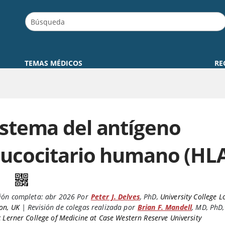
TEMAS MÉDICOS
RE
istema del antígeno
eucocitario humano (HL
ión completa:
abr 2026
Por
Peter J. Delves
,
PhD
,
University College L
on, UK
|
Revisión de colegas realizada por
Brian F. Mandell
,
MD, PhD
c Lerner College of Medicine at Case Western Reserve University