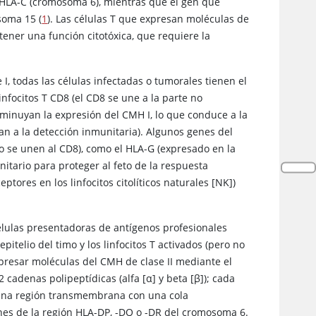
 y HLA-C (cromosoma 6), mientras que el gen que
soma 15 (
1
). Las células T que expresan moléculas de
tener una función citotóxica, que requiere la
, todas las células infectadas o tumorales tienen el
nfocitos T CD8 (el CD8 se une a la parte no
sminuyan la expresión del CMH I, lo que conduce a la
an a la detección inmunitaria). Algunos genes del
no se unen al CD8), como el HLA-G (expresado en la
tario para proteger al feto de la respuesta
eptores en los linfocitos citolíticos naturales [NK])
élulas presentadoras de antígenos profesionales
epitelio del timo y los linfocitos T activados (pero no
xpresar moléculas del CMH de clase II mediante el
 cadenas polipeptídicas (alfa [
α
] y beta [
β
]); cada
y una región transmembrana con una cola
nes de la región HLA-DP, -DQ o -DR del cromosoma 6.