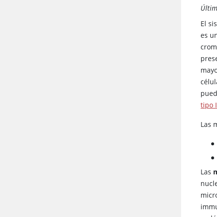
Últim
El s
es u
crom
prese
mayo
célu
pued
tipo 
Las 
Las
m
nucl
micr
immu