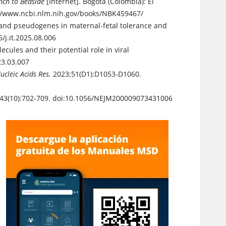
ch to Bedside
[Internet]. Bogota (Colombia): El
ps://www.ncbi.nlm.nih.gov/books/NBK459467/
 and pseudogenes in maternal-fetal tolerance and
/j.it.2025.08.006
lecules and their potential role in viral
23.03.007
ucleic Acids Res.
2023;51(D1):D1053-D1060.
43(10):702-709. doi:10.1056/NEJM200009073431006