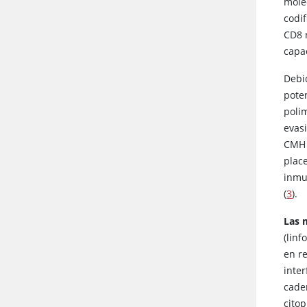
molé
codi
CD8 
capa
Debi
pote
poli
evas
CMH 
plac
inmu
(
3
).
Las 
(linf
en r
inte
cade
cito