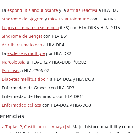
La
espondilitis anquilosante
y la
artritis reactiva
a HLA-B27
Síndrome de Sjögren
y
miositis autoinmune
con HLA-DR3
Lupus eritematoso sistémico
(LES) con HLA-DR3 y HLA-DR15
Síndrome de Behçet
con HLA-B51
Artritis reumatoidea
a HLA-DR4
La
esclerosis múltiple
por HLA-DR2
Narcolepsia
a HLA-DR2 y HLA–DQB1*06:02
Psoriasis
a HLA-C*06:02
Diabetes mellitus tipo 1
a HLA-DQ2 y HLA-DQ8
Enfermedad de Graves con HLA-DR3
Enfermedad de Hashimoto con HLA-DR11
Enfermedad celíaca
con HLA-DQ2 y HLA-DQ8
erencias
uz-Tapias P, Castiblanco J, Anaya JM
. Major histocompatibility comp