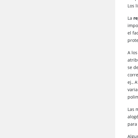
Los l
La
re
impo
el fa
prote
A los
atri
se d
corre
ej.,
vari
polim
Las 
alog
para
Algu