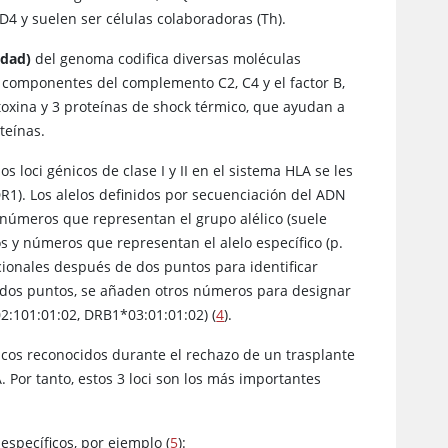
CD4 y suelen ser células colaboradoras (Th).
idad)
del genoma codifica diversas moléculas
s componentes del complemento C2, C4 y el factor B,
nfotoxina y 3 proteínas de shock térmico, que ayudan a
teínas.
s loci génicos de clase I y II en el sistema HLA se les
DR1). Los alelos definidos por secuenciación del ADN
 números que representan el grupo alélico (suele
os y números que representan el alelo específico (p.
ionales después de dos puntos para identificar
os dos puntos, se añaden otros números para designar
02:101:01:02, DRB1*03:01:01:02) (
4
).
icos reconocidos durante el rechazo de un trasplante
 Por tanto, estos 3 loci son los más importantes
específicos, por ejemplo (
5
):