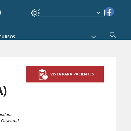
CURSOS
VISTA PARA PACIENTES
A)
ondon,
,
Cleveland