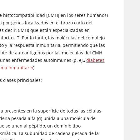
de histocompatibilidad [CMH] en los seres humanos)
 por genes localizados en el brazo corto del
es decir, CMH) que están especializadas en
nfocitos T. Por lo tanto, las moléculas del complejo
o y la respuesta inmunitaria, permitiendo que las
ante de autoantígenos por las moléculas del CMH
algunas enfermedades autoinmunes (p. ej.,
diabetes
tema inmunitario
).
 clases principales:
presentes en la superficie de todas las células
adena pesada alfa (α) unida a una molécula de
e se unen al péptido, un dominio tipo
asmática. La subunidad de cadena pesada de la