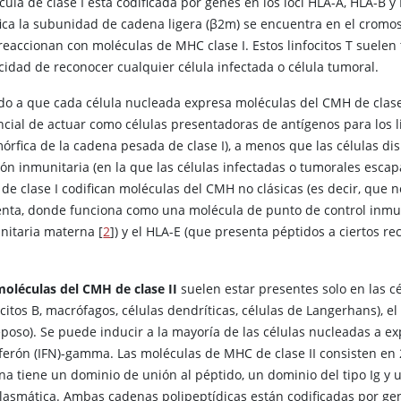
cula de clase I está codificada por genes en los loci HLA-A, HLA-B
fica la subunidad de cadena ligera (β2m) se encuentra en el cromo
reaccionan con moléculas de MHC clase I. Estos linfocitos T suelen 
cidad de reconocer cualquier célula infectada o célula tumoral.
do a que cada célula nucleada expresa moléculas del CMH de clase I
ncial de actuar como células presentadoras de antígenos para los li
mórfica de la cadena pesada de clase I), a menos que las células di
ión inmunitaria (en la que las células infectadas o tumorales escap
de clase I codifican moléculas del CMH no clásicas (es decir, que 
enta, donde funciona como una molécula de punto de control inmuni
nitaria materna [
2
]) y el HLA-E (que presenta péptidos a ciertos rec
moléculas del CMH de clase II
suelen estar presentes solo en las c
ocitos B, macrófagos, células dendríticas, células de Langerhans), el 
eposo). Se puede inducir a la mayoría de las células nucleadas a e
rferón (IFN)-gamma. Las moléculas de MHC de clase II consisten en 2
na tiene un dominio de unión al péptido, un dominio del tipo Ig 
plasmática. Ambas cadenas polipeptídicas están codificadas por ge