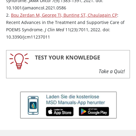
syndrome.
JAMA Oncol
7(9):1383-1391, 2021. doi:
10.1001/jamaoncol.2021.0586
2.
Bou Zerdan M, George TI, Bunting ST, Chaulagain CP
:
Recent Advances in the Treatment and Supportive Care of
POEMS Syndrome.
J Clin Med
11(23):7011, 2022. doi:
10.3390/jcm11237011
TEST YOUR KNOWLEDGE
Take a Quiz!