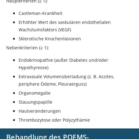
Hauptkriterien (≥ 1):
Castleman-Krankheit
Erhöhter Wert des vaskulären endothelialen
Wachstumsfaktors (VEGF)
Sklerotische Knochenläsionen
Nebenkriterien (≥ 1):
Endokrinopathie (außer Diabetes und/oder
Hypothyreose)
Extravasale Volumenüberladung (z. B. Aszites,
periphere Ödeme, Pleuraerguss)
Organomegalie
Stauungspapille
Hautveränderungen
Thrombozytose oder Polyzythämie
Behandlung des POEMS-