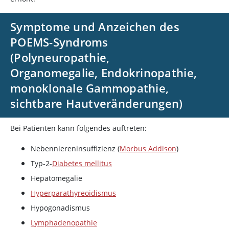
Symptome und Anzeichen des
POEMS-Syndroms
(Polyneuropathie,
Organomegalie, Endokrinopathie,
monoklonale Gammopathie,
sichtbare Hautveränderungen)
Bei Patienten kann folgendes auftreten:
Nebenniereninsuffizienz (
Morbus Addison
)
Typ-2-
Diabetes mellitus
Hepatomegalie
Hyperparathyreoidismus
Hypogonadismus
Lymphadenopathie