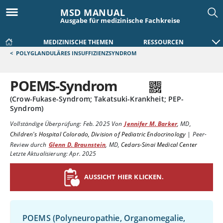
MSD MANUAL
Ausgabe für medizinische Fachkreise
MEDIZINISCHE THEMEN
RESSOURCEN
<
POLYGLANDULÄRES INSUFFIZIENZSYNDROM
POEMS-Syndrom
(Crow-Fukase-Syndrom; Takatsuki-Krankheit; PEP-
Syndrom)
Vollständige Überprüfung:
Feb. 2025
Von
Jennifer M. Barker
,
MD
,
Children's Hospital Colorado, Division of Pediatric Endocrinology
|
Peer-
Review durch
Glenn D. Braunstein
,
MD
,
Cedars-Sinai Medical Center
Letzte Aktualisierung: Apr. 2025
AUSSICHT HIER KLICKEN.
POEMS (Polyneuropathie, Organomegalie,