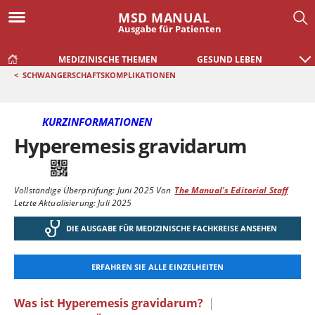
MSD MANUAL
Ausgabe für Patienten
MEDIZINISCHE THEMEN
GESUND LEBEN
<
SCHWANGERSCHAFTSKOMPLIKATIONEN
KURZINFORMATIONEN
Hyperemesis gravidarum
Vollständige Überprüfung:
Juni 2025
Von
The Manual's Editorial Staff
Letzte Aktualisierung: Juli 2025
DIE AUSGABE FÜR MEDIZINISCHE FACHKREISE ANSEHEN
ERFAHREN SIE ALLE EINZELHEITEN
Was ist Hyperemesis gravidarum?
|