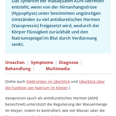
Das Syndrom der inadäquaten ADH-Sekretion
entsteht, wenn von der Hirnanhangsdrüse
(Hypophyse) unter bestimmten ungünstigen
Umständen zu viel antidiuretisches Hormon
(
Vasopressin
) freigesetzt wird, wodurch der
Körper Flüssigkeit zurückhält und den
Natriumspiegel im Blut durch Verdünnung
senkt.
Ursachen
|
Symptome
|
Diagnose
|
Behandlung
|
Multimedia
(Siehe auch
Elektrolyten im Überblick
und
Überblick über
die Funktion von Natrium im Körper
.)
Vasopressin
(auch als antidiuretisches Hormon [ADH]
bezeichnet) unterstützt die Regulierung der Wassermenge
im Körper, indem es kontrolliert, wie viel Wasser über die