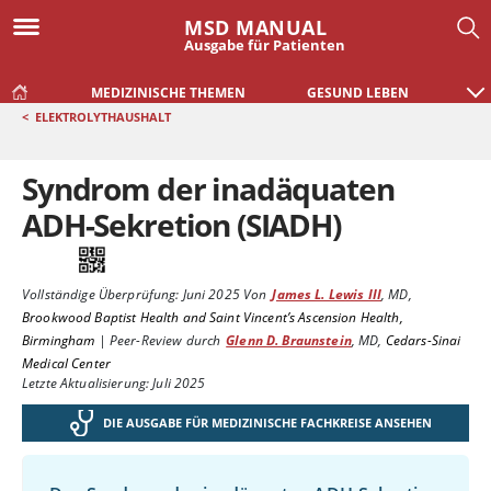
MSD MANUAL
Ausgabe für Patienten
MEDIZINISCHE THEMEN
GESUND LEBEN
<
ELEKTROLYTHAUSHALT
Syndrom der inadäquaten
ADH-Sekretion (SIADH)
Vollständige Überprüfung:
Juni 2025
Von
James L. Lewis III
,
MD
,
Brookwood Baptist Health and Saint Vincent’s Ascension Health,
Birmingham
|
Peer-Review durch
Glenn D. Braunstein
,
MD
,
Cedars-Sinai
Medical Center
Letzte Aktualisierung: Juli 2025
DIE AUSGABE FÜR MEDIZINISCHE FACHKREISE ANSEHEN