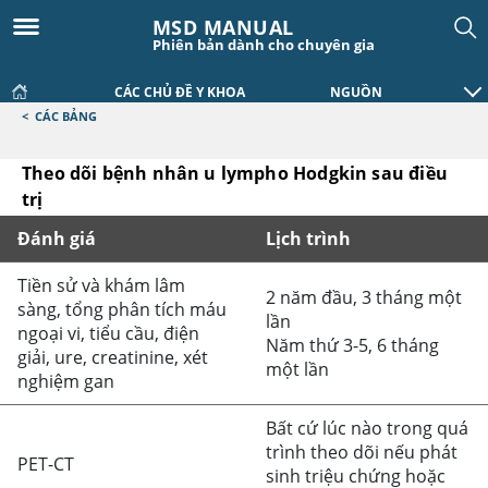
MSD MANUAL
Phiên bản dành cho chuyên gia
CÁC CHỦ ĐỀ Y KHOA
NGUỒN
<
CÁC BẢNG
Theo dõi bệnh nhân u lympho Hodgkin sau điều
trị
Đánh giá
Lịch trình
Theo dõi bệnh nhân u lympho Hodgkin sau điều trị
Tiền sử và khám lâm
2 năm đầu, 3 tháng một
sàng, tổng phân tích máu
lần
ngoại vi, tiểu cầu, điện
Năm thứ 3-5, 6 tháng
giải, ure, creatinine, xét
một lần
nghiệm gan
Bất cứ lúc nào trong quá
trình theo dõi nếu phát
PET-CT
sinh triệu chứng hoặc