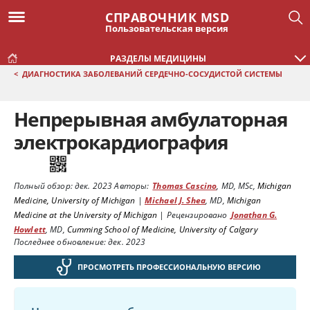
СПРАВОЧНИК MSD
Пользовательская версия
РАЗДЕЛЫ МЕДИЦИНЫ
<
ДИАГНОСТИКА ЗАБОЛЕВАНИЙ СЕРДЕЧНО-СОСУДИСТОЙ СИСТЕМЫ
Непрерывная амбулаторная
электрокардиография
Полный обзор:
дек. 2023
Авторы:
Thomas Cascino
,
MD, MSc
,
Michigan
Medicine, University of Michigan
|
Michael J. Shea
,
MD
,
Michigan
Medicine at the University of Michigan
|
Рецензировано
Jonathan G.
Howlett
,
MD
,
Cumming School of Medicine, University of Calgary
Последнее обновление: дек. 2023
ПРОСМОТРЕТЬ ПРОФЕССИОНАЛЬНУЮ ВЕРСИЮ