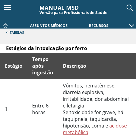
MANUAL MSD
Versão para Profissionais de Saúde
ASSUNTOS MÉDICOS
RECURSOS
<
TABELAS
Estágios da intoxicação por ferro
Tempo
Estágio
após
Descrição
ingestão
Estágios da intoxicação por ferro
Vômitos, hematêmese,
diarreia explosiva,
irritabilidade, dor abdominal
Entre 6
e letargia
1
horas
Se toxicidade for grave, há
taquipneia, taquicardia,
hipotensão, coma e
acidose
metabólica