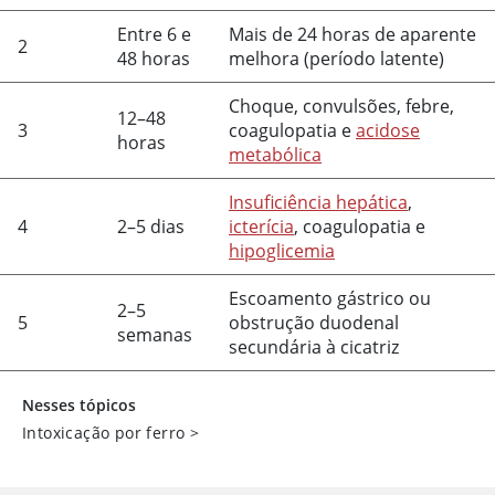
Entre 6 e
Mais de 24 horas de aparente
2
48 horas
melhora (período latente)
Choque, convulsões, febre,
12–48
3
coagulopatia e
acidose
horas
metabólica
Insuficiência hepática
,
4
2–5 dias
icterícia
, coagulopatia e
hipoglicemia
Escoamento gástrico ou
2–5
5
obstrução duodenal
semanas
secundária à cicatriz
Nesses tópicos
Intoxicação por ferro
>