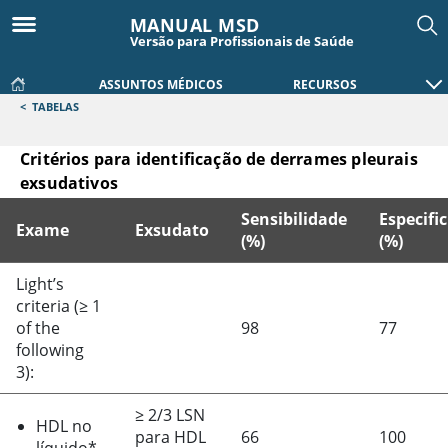
MANUAL MSD
Versão para Profissionais de Saúde
ASSUNTOS MÉDICOS
RECURSOS
<
TABELAS
Critérios para identificação de derrames pleurais
exsudativos
Sensibilidade
Especifi
Exame
Exsudato
(%)
(%)
Critérios para identificação de derrames pleurais exsudati
Light’s
criteria (
≥
1
of the
98
77
following
3):
≥
2/3 LSN
HDL no
para HDL
66
100