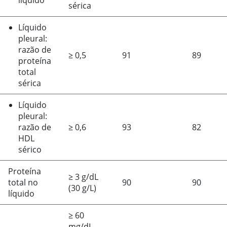
líquido*
sérica
Líquido
pleural:
razão de
≥
0,5
91
89
proteína
total
sérica
Líquido
pleural:
razão de
≥
0,6
93
82
HDL
sérico
Proteína
≥
3 g/dL
total no
90
90
(30 g/L)
líquido
≥
60
mg/dL