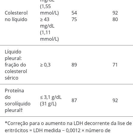
(1,55
Colesterol
mmol/L)
54
92
no líquido
≥
43
75
80
mg/dL
(1,11
mmol/L)
Líquido
pleural:
fração do
≥
0,3
89
71
colesterol
sérico
Proteína
do
≤
3,1 g/dL
87
92
sorolíquido
(31 g/L)
pleural†
*Correção para o aumento na LDH decorrente da lise de
eritrócitos
=
LDH medida
−
0,0012
×
número de