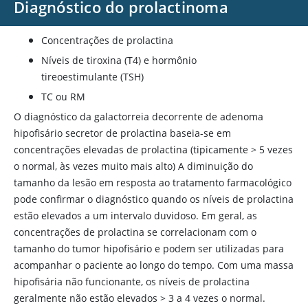
Diagnóstico do prolactinoma
Produção ectópica de prolactina:
carcinoma broncogênico (de
Concentrações de prolactina
células não escamosas; na
Distúrbios de
Níveis de tiroxina (T4) e hormônio
maioria das vezes, carcinomas de
outros
tireoestimulante (TSH)
células pequenas não
sistemas
diferenciados)
TC ou RM
O diagnóstico da galactorreia decorrente de adenoma
Carcinoma de células renais
hipofisário secretor de prolactina baseia-se em
Doença hepática
concentrações elevadas de prolactina (tipicamente > 5 vezes
o normal, às vezes muito mais alto) A diminuição do
Herpes-zóster
tamanho da lesão em resposta ao tratamento farmacológico
Cicatrizes cirúrgicas
Lesões da
pode confirmar o diagnóstico quando os níveis de prolactina
parede torácica
Trauma
estão elevados a um intervalo duvidoso. Em geral, as
concentrações de prolactina se correlacionam com o
Tumores
tamanho do tumor hipofisário e podem ser utilizadas para
Medicamentos anti-hipertensivos:
acompanhar o paciente ao longo do tempo. Com uma massa
alfa-metildopa, atenolol, clonidina,
hipofisária não funcionante, os níveis de prolactina
labetalol, verapamil
geralmente não estão elevados > 3 a 4 vezes o normal.