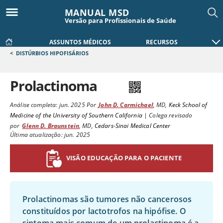
MANUAL MSD
Versão para Profissionais de Saúde
ASSUNTOS MÉDICOS
RECURSOS
<
DISTÚRBIOS HIPOFISÁRIOS
Prolactinoma
Análise completa:
jun. 2025
Por
John D. Carmichael
,
MD
,
Keck School of
Medicine of the University of Southern California
|
Colega revisado
por
Glenn D. Braunstein
,
MD
,
Cedars-Sinai Medical Center
Última atualização: jun. 2025
VISÃO EDUCAÇÃO PARA O PACIENTE
Prolactinomas são tumores não cancerosos
constituídos por lactotrofos na hipófise. O