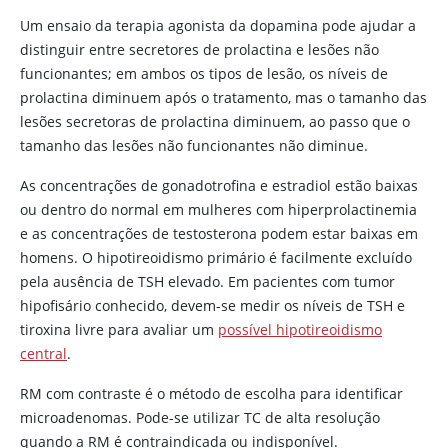
Antagonistas H2
Um ensaio da terapia agonista da
dopamina
pode ajudar a
Contraceptivos orais e
distinguir entre secretores de prolactina e lesões não
estrogênios
funcionantes; em ambos os tipos de lesão, os níveis de
prolactina diminuem após o tratamento, mas o tamanho das
Opioides
lesões secretoras de prolactina diminuem, ao passo que o
Farmacológicos
Medicamentos psicoativos, p. ex.,
tamanho das lesões não funcionantes não diminue.
benzamidas (metoclopramida),
As concentrações de gonadotrofina e
estradiol
estão baixas
butirfenonas (haloperidol),
ou dentro do normal em mulheres com hiperprolactinemia
fenotiazinas, antidepressivos
e as concentrações de
testosterona
podem estar baixas em
tricíclicos e alguns outros
homens. O hipotireoidismo primário é facilmente excluído
antidepressivos, antipsicóticos
pela ausência de TSH elevado. Em pacientes com tumor
Hormônio liberador de
hipofisário conhecido, devem-se medir os níveis de TSH e
tireotrofina
tiroxina livre para avaliar um
possível hipotireoidismo
central
.
Data from Rebar RW: Practical evaluation of hormonal
status. In
Reproductive Endocrinology: Physiology,
RM com contraste é o método de escolha para identificar
Pathophysiology and Clinical Management
, edited by SSC
microadenomas. Pode-se utilizar TC de alta resolução
Yen and RB Jaffe. Philadelphia, WB Saunders
quando a RM é contraindicada ou indisponível.