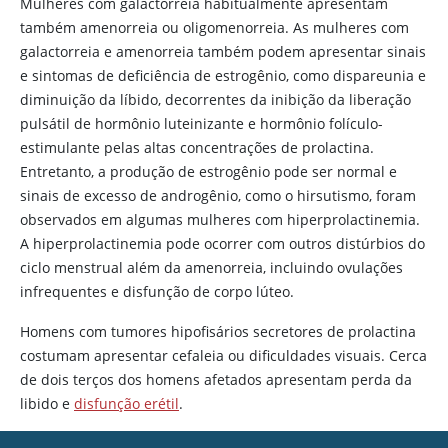
Mulheres com galactorreia habitualmente apresentam
tumorais:
sarcoidose
,
também amenorreia ou oligomenorreia. As mulheres com
tuberculose
,
histiocitose de
galactorreia e amenorreia também podem apresentar sinais
células de Langerhans
e sintomas de deficiência de
estrogênio
, como dispareunia e
diminuição da líbido, decorrentes da inibição da liberação
Pós-encefalite
pulsátil de hormônio luteinizante e hormônio folículo-
Síndrome da sela vazia
estimulante pelas altas concentrações de prolactina.
Entretanto, a produção de
estrogênio
pode ser normal e
Tumores secretores de prolactina
sinais de excesso de androgênio, como o hirsutismo, foram
Distúrbios
Secção cirúrgica da haste
observados em algumas mulheres com hiperprolactinemia.
hipofisários
hipofisária e outras lesões
A hiperprolactinemia pode ocorrer com outros distúrbios do
Tumores que causam
ciclo menstrual além da amenorreia, incluindo ovulações
compressão da haste hipofisária
infrequentes e disfunção de corpo lúteo.
Acromegalia
Homens com tumores hipofisários secretores de prolactina
Outros
costumam apresentar cefaleia ou dificuldades visuais. Cerca
distúrbios
Doença de Cushing
de dois terços dos homens afetados apresentam perda da
endócrinos
Hipotireoidismo
primário
libido e
disfunção erétil
.
Nefropatia crônica