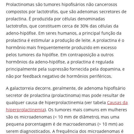
Prolactinomas são tumores hipofisários não cancerosos
compostos por lactotrofos, que são adenomas secretores de
prolactina. É produzida por células denominadas
lactotrofos, que constituem cerca de 30% das células da
adeno-hipófise. Em seres humanos, a principal função da
prolactina é estimular a produção de leite. A prolactina é o
hormônio mais frequentemente produzido em excesso
pelos tumores da hipófise. Em contraposição a outros
hormônios da adeno-hipófise, a prolactina é regulada
principalmente pela supressão fornecida pela
dopamina
, e
não por feedback negativo de hormônios periféricos.
A galactorreia decorre, geralmente, de adenoma hipofisário
secretor de prolactina (prolactinoma) mas pode resultar de
qualquer causa de hiperprolactinemia (ver tabela
Causas da
hiperprolactinemia
). Os tumores mais comuns em mulheres
são os microadenomas (
<
10 mm de diâmetro), mas uma
pequena porcentagem é de macroadenomas (
>
10 mm) ao
serem diagnosticados. A frequência dos microadenomas é