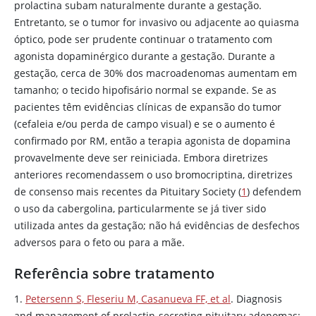
prolactina subam naturalmente durante a gestação.
Entretanto, se o tumor for invasivo ou adjacente ao quiasma
óptico, pode ser prudente continuar o tratamento com
agonista
dopaminérgico
durante a gestação. Durante a
gestação, cerca de 30% dos macroadenomas aumentam em
tamanho; o tecido hipofisário normal se expande. Se as
pacientes têm evidências clínicas de expansão do tumor
(cefaleia e/ou perda de campo visual) e se o aumento é
confirmado por RM, então a terapia agonista de
dopamina
provavelmente deve ser reiniciada. Embora diretrizes
anteriores recomendassem o uso
bromocriptina
, diretrizes
de consenso mais recentes da Pituitary Society (
1
) defendem
o uso da
cabergolina
, particularmente se já tiver sido
utilizada antes da gestação; não há evidências de desfechos
adversos para o feto ou para a mãe.
Referência sobre tratamento
1.
Petersenn S, Fleseriu M, Casanueva FF, et al
. Diagnosis
and management of prolactin-secreting pituitary adenomas: