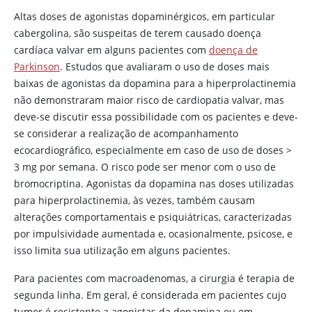
Altas doses de agonistas
dopaminérgicos
, em particular
cabergolina, são suspeitas de terem causado doença
cardíaca valvar em alguns pacientes com
doença de
Parkinson
. Estudos que avaliaram o uso de doses mais
baixas de agonistas da
dopamina
para a hiperprolactinemia
não demonstraram maior risco de cardiopatia valvar, mas
deve-se discutir essa possibilidade com os pacientes e deve-
se considerar a realização de acompanhamento
ecocardiográfico, especialmente em caso de uso de doses >
3 mg por semana. O risco pode ser menor com o uso de
bromocriptina. Agonistas da
dopamina
nas doses utilizadas
para hiperprolactinemia, às vezes, também causam
alterações comportamentais e psiquiátricas, caracterizadas
por impulsividade aumentada e, ocasionalmente, psicose, e
isso limita sua utilização em alguns pacientes.
Para pacientes com macroadenomas, a cirurgia é terapia de
segunda linha. Em geral, é considerada em pacientes cujo
tumor é resistente a agonistas da
dopamina
ou em