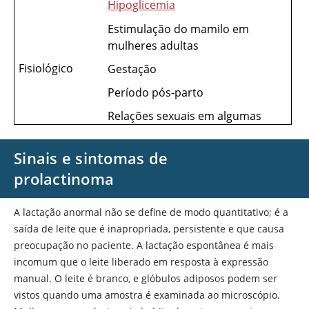
Hipoglicemia
Estimulação do mamilo em
mulheres adultas
Fisiológico
Gestação
Período pós-parto
Relações sexuais em algumas
mulheres adultas
Sinais e sintomas de
Sono
prolactinoma
Estresse
Traumatismo craniano
A lactação anormal não se define de modo quantitativo; é a
Tumores hipotalâmicos
saída de leite que é inapropriada, persistente e que causa
preocupação no paciente. A lactação espontânea é mais
Galactorreia idiopática
incomum que o leite liberado em resposta à expressão
(anormalidade de secreção de
manual. O leite é branco, e glóbulos adiposos podem ser
dopamina
presumida)
Distúrbios
vistos quando uma amostra é examinada ao microscópio.
hipotalâmicos
Infiltrados hipotalâmicos não