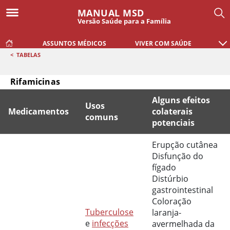
MANUAL MSD
Versão Saúde para a Família
ASSUNTOS MÉDICOS
VIVER COM SAÚDE
<
TABELAS
Rifamicinas
Alguns efeitos
Usos
Medicamentos
colaterais
comuns
potenciais
Rifamicinas
Erupção cutânea
Disfunção do
fígado
Distúrbio
gastrointestinal
Coloração
Tuberculose
laranja-
e
infecções
avermelhada da