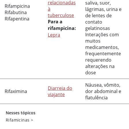
relacionadas
saliva, suor,
Rifampicina
à
lágrimas, urina e
Rifabutina
tuberculose
de lentes de
Rifapentina
Para a
contato
rifampicina:
gelatinosas
Interações com
Lepra
muitos
medicamentos,
frequentemente
requerendo
alterações na
dose
Náusea, vômito,
Diarreia do
Rifaximina
dor abdominal e
viajante
flatulência
Nesses tópicos
Rifamicinas
>