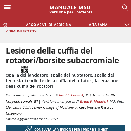
MANUALE MSD
Versione per i pazienti
ARGOMENTI DI MEDICINA
VITA SANA
<
TRAUMI SPORTIVI
Lesione della cuffia dei
rotatori/borsite subacromiale
(spalla del lanciatore, spalla del nuotatore, spalla del
tennista, tendinite della cuffia dei rotatori, lacerazione
della cuffia dei rotatori)
Revisione completa:
nov 2025
Di
Paul L. Liebert
,
MD
,
Tomah Health
Hospital, Tomah, WI
|
Revisione inter pares di
Brian F. Mandell
,
MD, PhD
,
Cleveland Clinic Lerner College of Medicine at Case Western Reserve
University
Ultimo aggiornamento: nov 2025
CONSULTA LA VERSIONE PER I PROFESSIONISTI