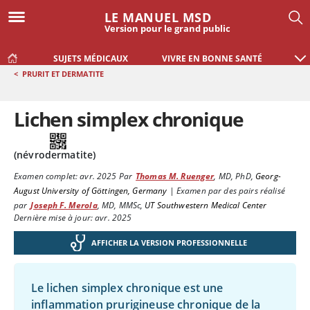
LE MANUEL MSD
Version pour le grand public
SUJETS MÉDICAUX
VIVRE EN BONNE SANTÉ
<
PRURIT ET DERMATITE
Lichen simplex chronique
(névrodermatite)
Examen complet:
avr. 2025
Par
Thomas M. Ruenger
,
MD, PhD
,
Georg-
August University of Göttingen, Germany
|
Examen par des pairs réalisé
par
Joseph F. Merola
,
MD, MMSc
,
UT Southwestern Medical Center
Dernière mise à jour: avr. 2025
AFFICHER LA VERSION PROFESSIONNELLE
Le lichen simplex chronique est une
inflammation prurigineuse chronique de la