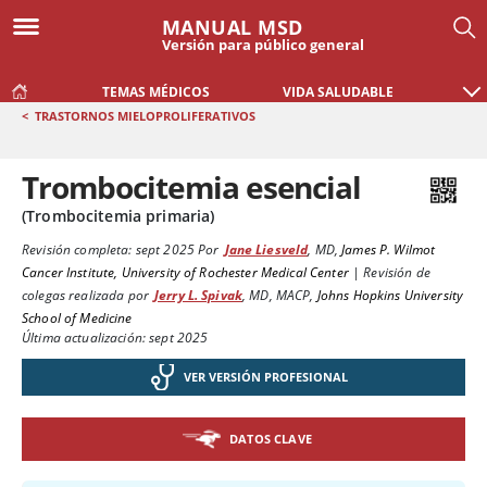
MANUAL MSD
Versión para público general
TEMAS MÉDICOS
VIDA SALUDABLE
<
TRASTORNOS MIELOPROLIFERATIVOS
Trombocitemia esencial
(Trombocitemia primaria)
Revisión completa:
sept 2025
Por
Jane Liesveld
,
MD
,
James P. Wilmot
Cancer Institute, University of Rochester Medical Center
|
Revisión de
colegas realizada por
Jerry L. Spivak
,
MD, MACP
,
Johns Hopkins University
School of Medicine
Última actualización: sept 2025
VER VERSIÓN PROFESIONAL
DATOS CLAVE