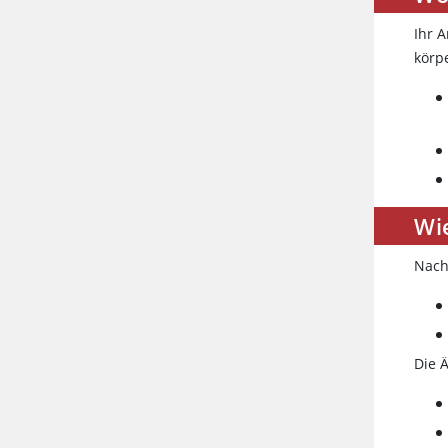
Ihr 
körp
Wi
Nach
Die 