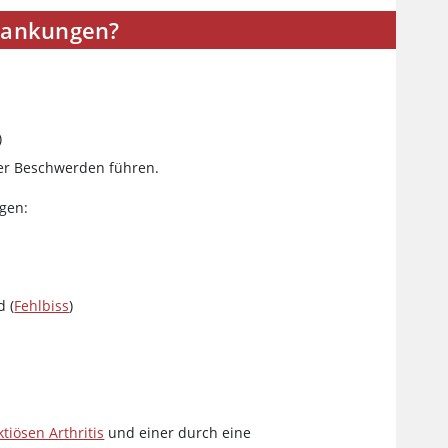
krankungen?
)
der Beschwerden führen.
gen:
d (
Fehlbiss
)
ktiösen Arthritis
und einer durch eine