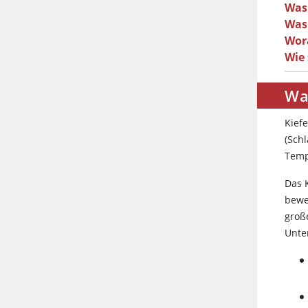
Was
Was
Wor
Wie 
Wa
Kief
(Sch
Temp
Das 
bewe
groß
Unte