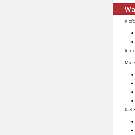
Wa
Kief
In m
Musk
Kief