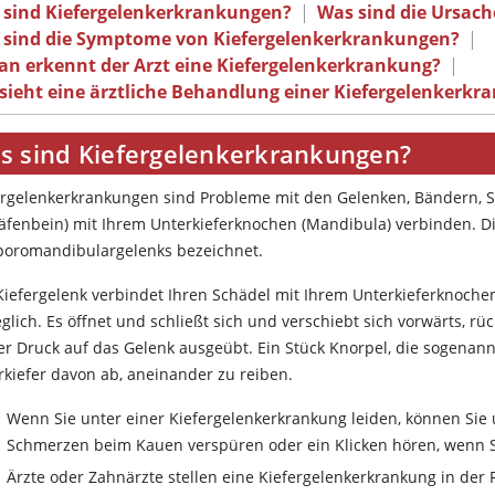
 sind Kiefergelenkerkrankungen?
|
Was sind die Ursac
 sind die Symptome von Kiefergelenkerkrankungen?
|
an erkennt der Arzt eine Kiefergelenkerkrankung?
|
sieht eine ärztliche Behandlung einer Kiefergelenkerkr
s sind Kiefergelenkerkrankungen?
ergelenkerkrankungen sind Probleme mit den Gelenken, Bändern, Se
läfenbein) mit Ihrem Unterkieferknochen (Mandibula) verbinden. 
oromandibulargelenks bezeichnet.
Kiefergelenk verbindet Ihren Schädel mit Ihrem Unterkieferknochen
glich. Es öffnet und schließt sich und verschiebt sich vorwärts, rü
er Druck auf das Gelenk ausgeübt. Ein Stück Knorpel, die sogenan
rkiefer davon ab, aneinander zu reiben.
Wenn Sie unter einer Kiefergelenkerkrankung leiden, können S
Schmerzen beim Kauen verspüren oder ein Klicken hören, wenn S
Ärzte oder Zahnärzte stellen eine Kiefergelenkerkrankung in der 