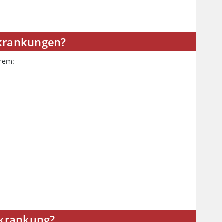
rkrankungen?
rem:
rkrankung?