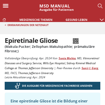
MSD MANUAL
Ausgabe für Patienten
MEDIZINISCHE THEMEN
GESUND LEBEN
<
ERKRANKUNGEN DER NETZHAUT
Epiretinale Gliose
(Makula-Pucker; Zellophan-Makulopathie; prämakuläre
Fibrose;)
Vollständige Überprüfung:
Apr. 2024
Von
Sonia Mehta
,
MD
,
Vitreoretinal
Diseases and Surgery Service, Wills Eye Hospital, Sidney Kimmel Medical
College at Thomas Jefferson University
|
Peer-Review durch
Sunir J. Garg
,
MD, FACS
,
Thomas Jefferson University
Letzte Aktualisierung: Apr. 2024
DIE AUSGABE FÜR MEDIZINISCHE FACHKREISE ANSEHEN
Eine epiretinale Gliose ist die Bildung einer