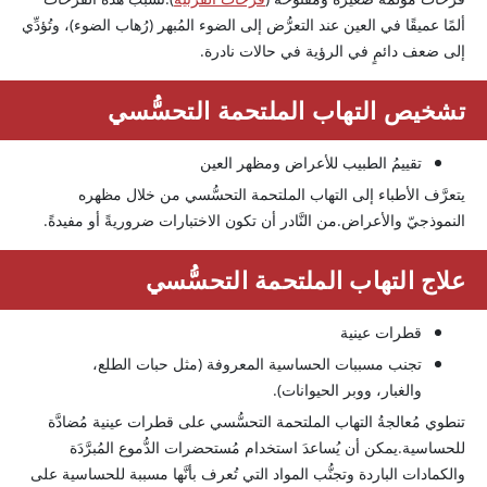
ألمًا عميقًا في العين عند التعرُّض إلى الضوء المُبهر (رُهاب الضوء)، وتُؤدِّي
إلى ضعف دائمٍ في الرؤية في حالات نادرة.
تشخيص التهاب الملتحمة التحسُّسي
تقييمُ الطبيب للأعراض ومظهر العين
يتعرَّف الأطباء إلى التهاب الملتحمة التحسُّسي من خلال مظهره
النموذجيّ والأعراض.من النَّادر أن تكون الاختبارات ضروريةً أو مفيدةً.
علاج التهاب الملتحمة التحسُّسي
قطرات عينية
تجنب مسببات الحساسية المعروفة (مثل حبات الطلع،
والغبار، ووبر الحيوانات).
تنطوي مُعالجةُ التهاب الملتحمة التحسُّسي على قطرات عينية مُضادَّة
للحساسية.يمكن أن يُساعدَ استخدام مُستحضرات الدُّموع المُبرَّدَة
والكمادات الباردة وتجنُّب المواد التي تُعرف بأنَّها مسببة للحساسية على