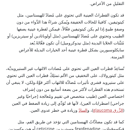
التقليلِ من الأعراض.
قد تكون القطراتُ العينية التي تحتوي على مُضادّ للهيستامين، مثل
كيتوتيفين، كافيةً للحالات الخفيفة.ويُمكن شراءُ هذا الدَّواء من دون
وصفةٍ طبيةٍ.إذا لم يكن
كيتوتيفين
فعَّالاً، فيمكن لقطرة عينية يصفها
الطبيب وتحتوي على مُضادّ للهيستامين (مثل أولوباتادين أو سيتريزين) أو
مُثبِّتات الخلايا البدينة (مثل نيدوكروميل) أن تكون فعَّالةً.يُعد
سايكلوسبورين بشكل قطرة عينية أحد الخيارات البديلة للأعراض
المزمنة.
تُساعِدُ قطرات العين التي تحتوي على مُضادات الالتهاب غير الستيرويديَّة،
مثل كيتورولاك، على التخفيفِ من الألم.تمتلِكُ قطرات العين التي تحتوي
على ستيرويد قشري تأثيرات مُضادَّة للالتهاب أكثر قوَّةً،ولكن، لا ينبغي أن
تستخدم هذه القطرات لأكثر من بضعة أسابيع من دون إشراف
اختصاصي العين (طبيب متخصص في تقييم ومُعالجة [جراحيًا وغير
جراحي] اضطرابات العين)، لأنها قد تُؤدِّي إلى زيادة الضغط في العين
(
الزَّرق glaucoma
)، و
السادّ
وزيادة في خطر عدوى العين.
كما قد تكون مضادَّاتُ الهيستامين التي تؤخذ عن طريق الفم، مثل
فيكسوفينادين fexofenadine وسيتريزين cetirizine أو هيدروكسيزين