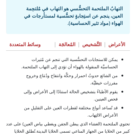
التهابُ الملتحمة التحسُّسي هو التهاب في مُلتحِمة
العين، ينجم عن استِجابةٍ تحسُّسية لمستأرجات في
الهواء (مواد تثير الحساسية).
الأعراض
|
التَّشخيص
|
المُعالجَة
|
وسائط المتعددة
يمكن للاستجابات التحسُّسية التي تنجم عن مُثيرات
الحساسيَّة المنقولة بالهواء أن تؤدي إلى التهاب الملتحمة.
من الشائع حدوثُ احمرار وحكَّة وانتفاخ ودُمَاع وخروج
مفرزات خيطيَّة.
يقوم الأطباءُ بتشخيص الحالة استنادًا إلى الأعراض وإلى
فحص العينين.
قد تُساعد أنواع مختلفة لقطرات العين على التقليلِ من
الأعراض الالتِهاب.
تحتوي الملتحمة (الغشاء الذي يبطن الجفن ويغطي بياض العين) على عدد
كبير من الخلايا من الجهاز المناعي تسمى الخلايا البدينة.تُطلق الخلايا