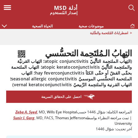
أدلة MSD
إصدار المُستخدِم
موضوعات صحية
الحياة الصحية
<
اضطراباتُ المُلتحمة والصُّلبة
التِهابُ الـمُلتَحِمة التحسُّسي
(التِهاب الملتحِمة التأتُّبِيّ atopic conjunctivitis؛ التِهاب القرنيَّة
والملتحِمة التأتُّبِيّ atopic keratoconjunctivitis؛ التهاب الملتحمة
بحمَّى القشّ أو حمَّى الكلأ hay feverconjunctivitis؛ التهاب
الملتحمة التحسُّسي الموسميّ seasonal allergic conjunctivitis؛
التهاب القرنية والملتحِمة الرَّبيعيّ vernal keratoconjunctivitis)
احصل على الحقائق السريعة
المراجعة الكاملة:
شوّال 1446
حسب
Wills Eye Hospital
,
MD
,
Zeba A. Syed
|
تمت مراجعة النظراء بواسطة
Thomas Jefferson
,
MD, FACS
,
Sunir J. Garg
University
آخر تحديث: شوّال 1446