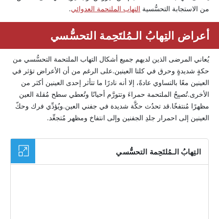
من الاستجابة التحسُّسية
التهاب الملتحمة العدوائي
.
أعراض التِهابُ الـمُلتَحِمة التحسُّسي
يُعاني المرضى الذين لديهم جميع أشكال التهاب الملتحمة التحسُّسي من
حكةٍ شديدةٍ وحرق في كلتا العينين.على الرغم من أن الأعراض تؤثر في
العينين معًا بالتساوي عادةً، إلا أنه نادرًا ما تتأثر إحدى العينين أكثر من
الأخرى.تُصبِحُ الملتحمة حمراءَ وتتورَّم أحيانًا وتُعطي سطح مُقلة العين
مظهرًا مُنتفخًا.قد تحدُث حكَّة شديدة في جفني العين.ويُؤدِّي فرك وحكّ
العينين إلى احمرار جلدِ الجفنين وإلى انتفاخ ومظهر مُتجعِّد.
التِهابُ الـمُلتَحِمة التحسُّسي
الصورة