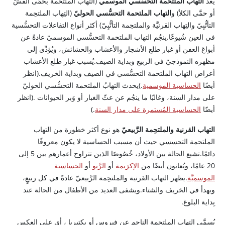
يُعدُّ
التهابُ الملتحمة التحسُّسي الموسمي
(التهاب الملتحمة بحمَّى القشّ
أو حمَّى الكلأ) و
التهاب الملتحمة التحسُّسي الحوليّ
(التِهاب الملتحِمة
التأتُّبِيّ والتِهاب القرنيَّة والملتحِمة التأتُّبِيّ) أكثر أنواع التفاعلات التحسُّسية
في العين شُيوعًا.ينجُم التهاب الملتحمة التحسُّسي الموسميّ عادةً عن
أبواغ العفن أو غبار طلع الأشجار والأعشاب والحشائش، ويُؤدِّي إلى
مظهره النموذجيّ في الربيع وبداية الصيف.يُسبب غبار طلع الأعشاب
أعراض التهاب الملتحمة التحسُّسي في الصيف وبداية الخريف.(انظر
أيضًا
الحساسية الموسمية
.)يحدث التهابُ الملتحمة التحسُّسي الحوليّ
على مدار السنة، وغالبًا ما ينجُم عن عثّ الغبار أو وَبر الحيوانات .(انظر
أيضًَا
الحساسية المُستمرة على مدار السنة
.)
التهاب القرنية والملتحِمة الرَّبيعيّ
هو نوع أكثر خطورة من التهاب
الملتحمة التحسسي حيث أن مسبب الحساسية لا يكون معروفًا
دائمًا.تشيع الحالة بين الأولاد، خُصُوصًا الذين تتراوح أعمارهم بين 5 إلى
20 عامًا، ويُعانون أيضًا من
الإكزيمة
أو
الرَّبو
أو
الحساسية
الموسميَّة
.يظهر التهاب القرنية والملتحِمة الرَّبيعيّ عادةً في كل ربيعٍ،
ويهدأ في الخريف والشتاء.ويشفى العديد من الأطفال من الحالة عند
بِداية البلوغ.
يُسمَّى التهاب الملتحمة الناجم عن فيروس أو بكتيريا ، أي على العكس