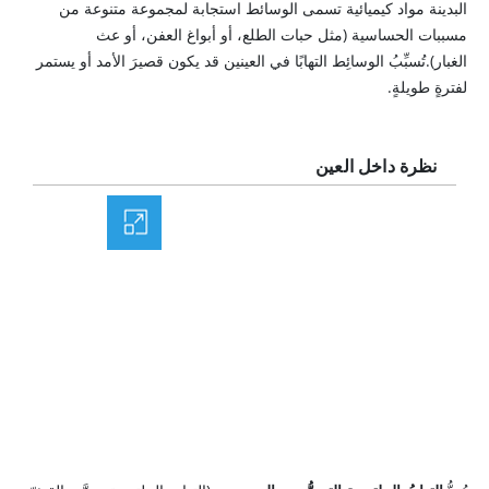
البدينة مواد كيميائية تسمى الوسائط استجابة لمجموعة متنوعة من
مسببات الحساسية (مثل حبات الطلع، أو أبواغ العفن، أو عث
الغبار).تُسبِّبُ الوسائِط التهابًا في العينين قد يكون قصيرَ الأمد أو يستمر
لفترةٍ طويلةٍ.
نظرة داخل العين