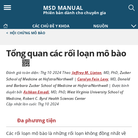
MSD MANUAL
Phiên bản dành cho chuyên gia
CÁC CHỦ ĐỀ Y KHOA
NGUỒN
<
HỘI CHỨNG MÔ BÀO
Tổng quan các rối loạn mô bào
Đánh giá toàn diện:
Thg 10 2024
Theo
Jeffrey M. Lipton
,
MD, PhD
,
Zucker
School of Medicine at Hofstra/Northwell
|
Carolyn Fein Levy
,
MD
,
Donald
and Barbara Zucker School of Medicine at Hofstra/Northwell
|
Được bình
duyệt bởi
Ashkan Emadi
,
MD, PhD
,
West Virginia University School of
Medicine, Robert C. Byrd Health Sciences Center
Cập nhật lần cuối: Thg 10 2024
Đa phương tiện
Các rối loạn mô bào là những rối loạn không đồng nhất về