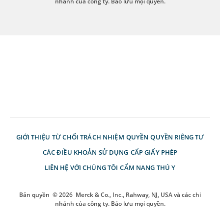
nhánh của công ty. Bảo lưu mọi quyền.
GIỚI THIỆU
TỪ CHỐI TRÁCH NHIỆM
QUYỀN
QUYỀN RIÊNG TƯ
CÁC ĐIỀU KHOẢN SỬ DỤNG
CẤP GIẤY PHÉP
LIÊN HỆ VỚI CHÚNG TÔI
CẨM NANG THÚ Y
Bản quyền
© 2026
Merck & Co., Inc., Rahway, NJ, USA và các chi
nhánh của công ty. Bảo lưu mọi quyền.