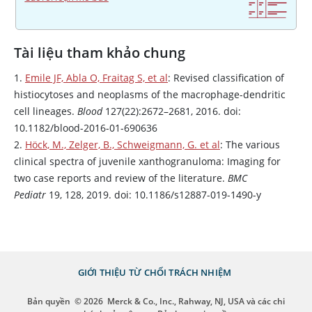
Tài liệu tham khảo chung
1.
Emile JF, Abla O, Fraitag S, et al
: Revised classification of
histiocytoses and neoplasms of the macrophage-dendritic
cell lineages.
Blood
127(22):2672–2681, 2016. doi:
10.1182/blood-2016-01-690636
2.
Höck, M., Zelger, B., Schweigmann, G. et al
: The various
clinical spectra of juvenile xanthogranuloma: Imaging for
two case reports and review of the literature.
BMC
Pediatr
19, 128, 2019. doi: 10.1186/s12887-019-1490-y
GIỚI THIỆU
TỪ CHỐI TRÁCH NHIỆM
Bản quyền
© 2026
Merck & Co., Inc., Rahway, NJ, USA và các chi