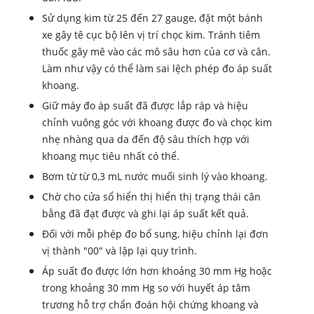
Sử dụng kim từ 25 đến 27 gauge, đặt một bánh
xe gây tê cục bộ lên vị trí chọc kim. Tránh tiêm
thuốc gây mê vào các mô sâu hơn của cơ và cân.
Làm như vậy có thể làm sai lệch phép đo áp suất
khoang.
Giữ máy đo áp suất đã được lắp ráp và hiệu
chỉnh vuông góc với khoang được đo và chọc kim
nhẹ nhàng qua da đến độ sâu thích hợp với
khoang mục tiêu nhất có thể.
Bơm từ từ 0,3 mL nước muối sinh lý vào khoang.
Chờ cho cửa sổ hiển thị hiển thị trạng thái cân
bằng đã đạt được và ghi lại áp suất kết quả.
Đối với mỗi phép đo bổ sung, hiệu chỉnh lại đơn
vị thành "00" và lặp lại quy trình.
Áp suất đo được lớn hơn khoảng 30 mm Hg hoặc
trong khoảng 30 mm Hg so với huyết áp tâm
trương hỗ trợ chẩn đoán hội chứng khoang và