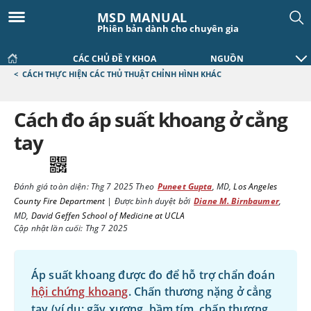
MSD MANUAL
Phiên bản dành cho chuyên gia
CÁC CHỦ ĐỀ Y KHOA
NGUỒN
<
CÁCH THỰC HIỆN CÁC THỦ THUẬT CHỈNH HÌNH KHÁC
Cách đo áp suất khoang ở cẳng
tay
Đánh giá toàn diện:
Thg 7 2025
Theo
Puneet Gupta
,
MD
,
Los Angeles
County Fire Department
|
Được bình duyệt bởi
Diane M. Birnbaumer
,
MD
,
David Geffen School of Medicine at UCLA
Cập nhật lần cuối: Thg 7 2025
Áp suất khoang được đo để hỗ trợ chẩn đoán
hội chứng khoang
. Chấn thương nặng ở cẳng
tay (ví dụ: gãy xương, bầm tím, chấn thương