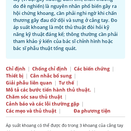
do đè nghiến) là nguyên nhân phổ biến gây ra
hội chứng khoang, cần phải nghi ngờ khi chấn
thương gây đau dữ dội và sưng ở cẳng tay. Đo
áp suất khoang là một thủ thuật đòi hỏi kỹ
năng kỹ thuật đáng kể; thông thường cần phải
tham khảo ý kiến ​​của bác sĩ chỉnh hình hoặc
bác sĩ phẫu thuật tổng quát.
Chỉ định
|
Chống chỉ định
|
Các biến chứng
|
Thiết bị
|
Cân nhắc bổ sung
|
Giải phẫu liên quan
|
Tư thế
|
Mô tả các bước tiến hành thủ thuật.
|
Chăm sóc sau thủ thuật
|
Cảnh báo và các lỗi thường gặp
|
Các mẹo và thủ thuật
|
Đa phương tiện
Áp suất khoang có thể được đo trong 3 khoang của cẳng tay