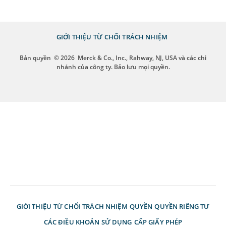
GIỚI THIỆU
TỪ CHỐI TRÁCH NHIỆM
Bản quyền
© 2026
Merck & Co., Inc., Rahway, NJ, USA và các chi
nhánh của công ty. Bảo lưu mọi quyền.
GIỚI THIỆU
TỪ CHỐI TRÁCH NHIỆM
QUYỀN
QUYỀN RIÊNG TƯ
CÁC ĐIỀU KHOẢN SỬ DỤNG
CẤP GIẤY PHÉP