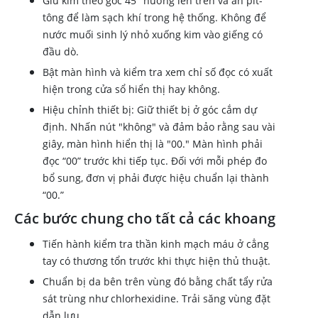
Giữ kim theo góc 45° hướng lên trên và ấn pít-
tông để làm sạch khí trong hệ thống. Không để
nước muối sinh lý nhỏ xuống kim vào giếng có
đầu dò.
Bật màn hình và kiểm tra xem chỉ số đọc có xuất
hiện trong cửa sổ hiển thị hay không.
Hiệu chỉnh thiết bị: Giữ thiết bị ở góc cắm dự
định. Nhấn nút "không" và đảm bảo rằng sau vài
giây, màn hình hiển thị là "00." Màn hình phải
đọc “00” trước khi tiếp tục. Đối với mỗi phép đo
bổ sung, đơn vị phải được hiệu chuẩn lại thành
“00.”
Các bước chung cho tất cả các khoang
Tiến hành kiểm tra thần kinh mạch máu ở cẳng
tay có thương tổn trước khi thực hiện thủ thuật.
Chuẩn bị da bên trên vùng đó bằng chất tẩy rửa
sát trùng như chlorhexidine. Trải săng vùng đặt
dẫn lưu.