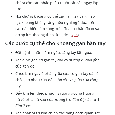
chỉ ra cần cân nhắc phẫu thuật cắt cân ngay lập
tức.
Hội chứng khoang có thể xảy ra ngay cả khi áp
lực khoang không tăng; nếu nghi ngờ dựa trên
các dấu hiệu lâm sàng, nên đưa ra chẩn đoán và
đo áp lực khoang theo từng đợt (
2, 3
).
Các bước cụ thể cho khoang gan bàn tay
Đặt bệnh nhân nằm ngửa, cẳng tay lật ngửa.
Xác định gân cơ gan tay dài và đường đi đầu gần
của gân đó.
Chọc kim ngay ở phần giữa của cơ gan tay dài, ở
chỗ giao nhau của đầu gần và 1/3 giữa của cẳng
tay.
Đẩy kim lên theo phương vuông góc và hướng
nó về phía bờ sau của xương trụ đến độ sâu từ 1
đến 2 cm.
Xác nhận vị trí kim chính xác bằng cách quan sát