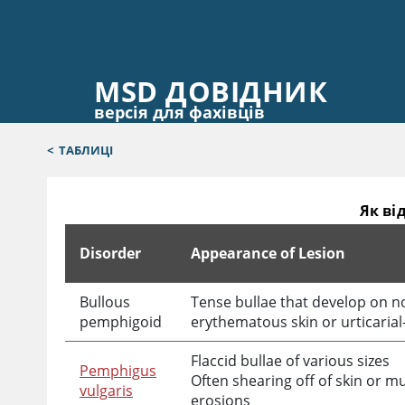
MSD ДОВІДНИК
версія для фахівців
<
ТАБЛИЦІ
Як ві
Disorder
Appearance of Lesion
Як відрізнити бульозний пемфігоїд від вульгарн
Bullous
Tense bullae that develop on 
pemphigoid
erythematous skin or urticaria
Flaccid bullae of various sizes
Pemphigus
Often shearing off of skin or mu
vulgaris
erosions