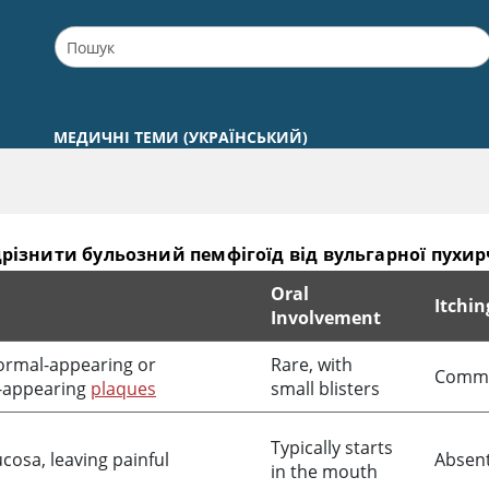
МЕДИЧНІ ТЕМИ (УКРАЇНСЬКИЙ)
дрізнити бульозний пемфігоїд від вульгарної пухи
Oral
Itchin
Involvement
ої пухирчатки
normal-appearing or
Rare, with
Comm
l-appearing
plaques
small blisters
Typically starts
cosa, leaving painful
Absen
in the mouth