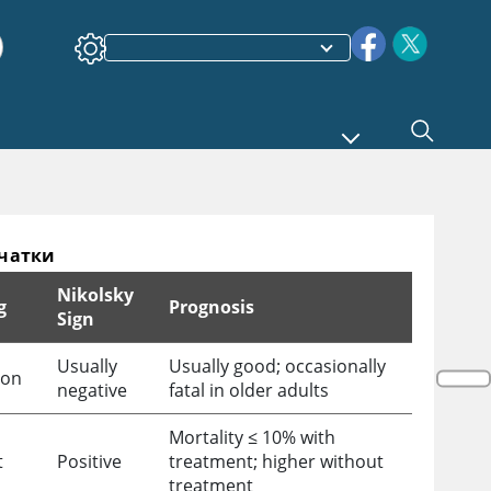
рчатки
Nikolsky
g
Prognosis
Sign
Usually
Usually good; occasionally
on
negative
fatal in older adults
Mortality
≤
10% with
t
Positive
treatment; higher without
treatment