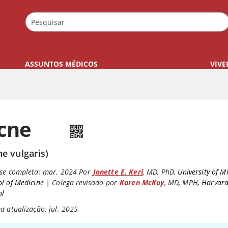
ASSUNTOS MÉDICOS
VIVE
cne
ne vulgaris)
se completa:
mar. 2024
Por
Jonette E. Keri
,
MD, PhD
,
University of M
l of Medicine
|
Colega revisado por
Karen McKoy
,
MD, MPH
,
Harvard
ol
a atualização: jul. 2025