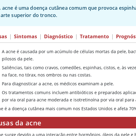
 acne é uma doença cutânea comum que provoca espinhas
arte superior do tronco.
sas
|
Sintomas
|
Diagnóstico
|
Tratamento
|
Prognós
A acne é causada por um acúmulo de células mortas da pele, bact
pilosos da pele.
Saliências, tais como cravos, comedões, espinhas, cistos, e, às v
na face, no tórax, nos ombros ou nas costas.
Para diagnosticar a acne, os médicos examinam a pele.
Os tratamentos comuns incluem antibióticos e preparados aplicado
por via oral para acne moderada e isotretinoína por via oral para
ne é a doença cutânea mais comum nos Estados Unidos e afeta 70
usas da acne
ne surge devido a uma interação entre hormônios, óleos da pele e b