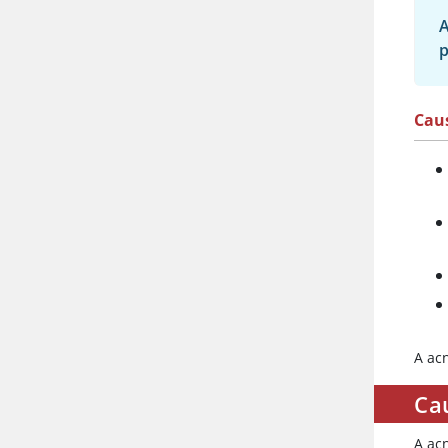
A
p
Cau
A ac
Ca
A ac