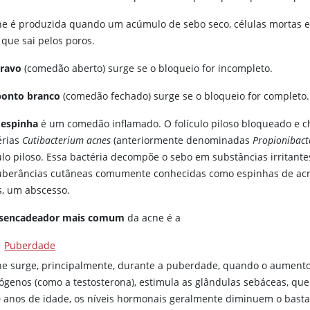
ne é produzida quando um acúmulo de sebo seco, células mortas e ba
 que sai pelos poros.
cravo
(comedão aberto) surge se o bloqueio for incompleto.
ponto branco
(comedão fechado) surge se o bloqueio for completo.
a
espinha
é um comedão inflamado. O folículo piloso bloqueado e 
érias
Cutibacterium acnes
(anteriormente denominadas
Propionibact
culo piloso. Essa bactéria decompõe o sebo em substâncias irritante
uberâncias cutâneas comumente conhecidas como espinhas de acne
s, um abscesso.
sencadeador mais comum
da acne é a
Puberdade
ne surge, principalmente, durante a puberdade, quando o aumento
ógenos (como a
testosterona
), estimula as glândulas sebáceas, q
0 anos de idade, os níveis hormonais geralmente diminuem o bast