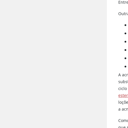
Entr
Outr
A ac
subs
cicl
este
loçõ
a ac
Como
que 