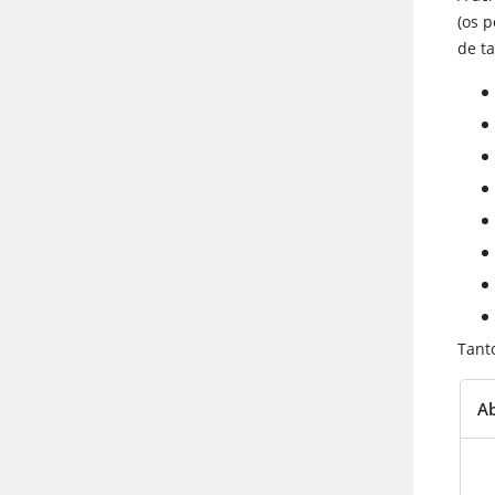
(os 
de t
Tant
Ab