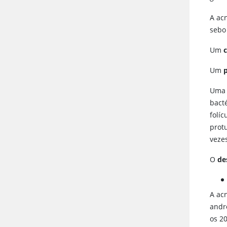
A ac
sebo
Um
Um
Um
bact
folí
prot
veze
O
de
A ac
andr
os 2