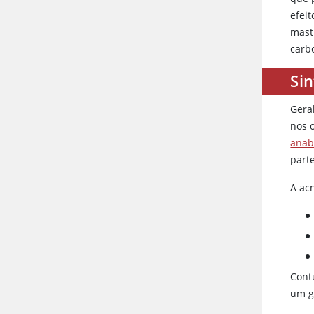
efei
mast
carb
Si
Gera
nos 
anab
part
A ac
Cont
um g