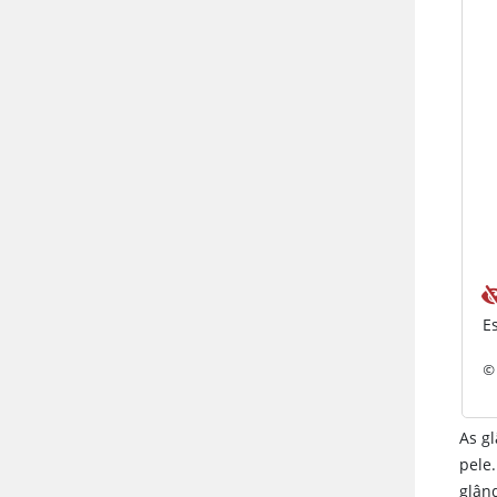
E
© 
As g
pele
glând