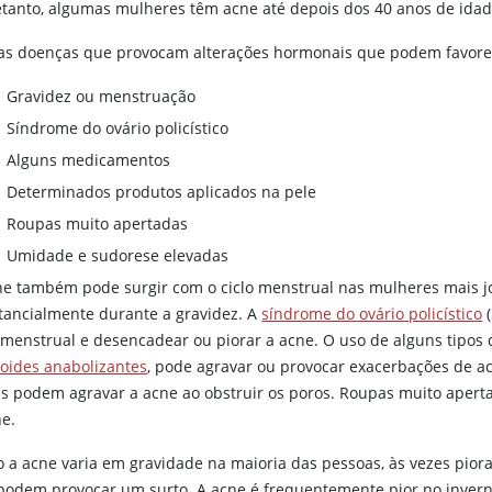
etanto, algumas mulheres têm acne até depois dos 40 anos de idad
as doenças que provocam alterações hormonais que podem favore
Gravidez ou menstruação
Síndrome do ovário policístico
Alguns medicamentos
Determinados produtos aplicados na pele
Roupas muito apertadas
Umidade e sudorese elevadas
ne também pode surgir com o ciclo menstrual nas mulheres mais j
tancialmente durante a gravidez. A
síndrome do ovário policístico
(
o menstrual e desencadear ou piorar a acne. O uso de alguns tipos
roides anabolizantes
, pode agravar ou provocar exacerbações de ac
es podem agravar a acne ao obstruir os poros. Roupas muito apert
ne.
 a acne varia em gravidade na maioria das pessoas, às vezes piora
podem provocar um surto. A acne é frequentemente pior no inverno