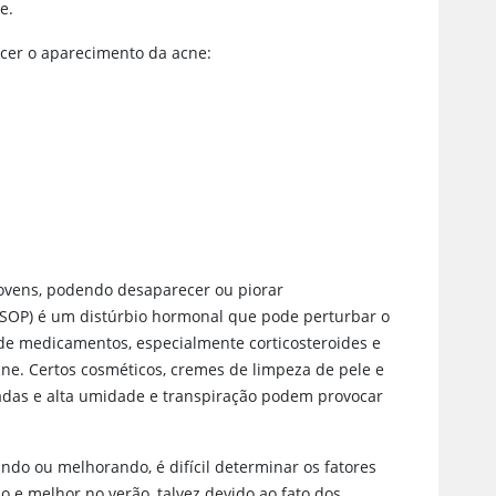
e.
cer o aparecimento da acne:
ovens, podendo desaparecer ou piorar
SOP) é um distúrbio hormonal que pode perturbar o
 de medicamentos, especialmente corticosteroides e
ne. Certos cosméticos, cremes de limpeza de pele e
adas e alta umidade e transpiração podem provocar
ndo ou melhorando, é difícil determinar os fatores
 e melhor no verão, talvez devido ao fato dos