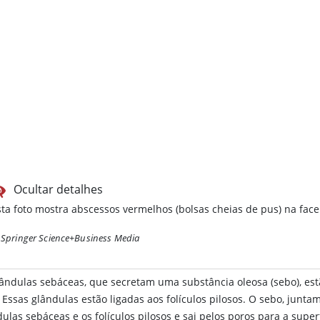
Ocultar detalhes
sta foto mostra abscessos vermelhos (bolsas cheias de pus) na face
Springer Science+Business Media
lândulas sebáceas, que secretam uma substância oleosa (sebo), es
. Essas glândulas estão ligadas aos folículos pilosos. O sebo, junt
ulas sebáceas e os folículos pilosos e sai pelos poros para a superf