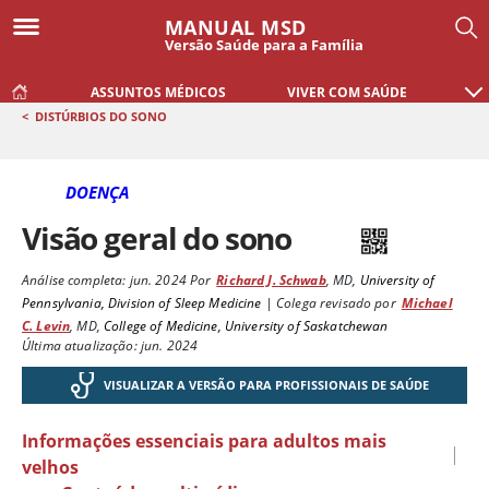
MANUAL MSD
Versão Saúde para a Família
ASSUNTOS MÉDICOS
VIVER COM SAÚDE
<
DISTÚRBIOS DO SONO
DOENÇA
Visão geral do sono
Análise completa:
jun. 2024
Por
Richard J. Schwab
,
MD
,
University of
Pennsylvania, Division of Sleep Medicine
|
Colega revisado por
Michael
C. Levin
,
MD
,
College of Medicine, University of Saskatchewan
Última atualização: jun. 2024
VISUALIZAR A VERSÃO PARA PROFISSIONAIS DE SAÚDE
Informações essenciais para adultos mais
|
velhos