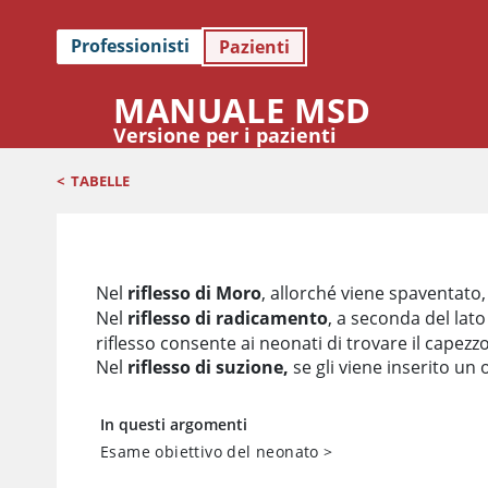
Professionisti
Pazienti
MANUALE MSD
Versione per i pazienti
<
TABELLE
I tre riflessi neonatali comuni
Nel
riflesso di Moro
, allorché viene spaventato,
Nel
riflesso di radicamento
, a seconda del lato
riflesso consente ai neonati di trovare il capezzo
Nel
riflesso di suzione,
se gli viene inserito un
In questi argomenti
Esame obiettivo del neonato
>