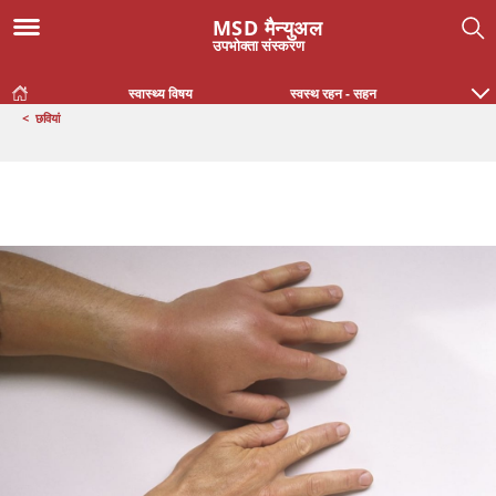
MSD मैन्युअल
उपभोक्ता संस्करण
स्वास्थ्य विषय
स्वस्थ रहन - सहन
<
छवियां