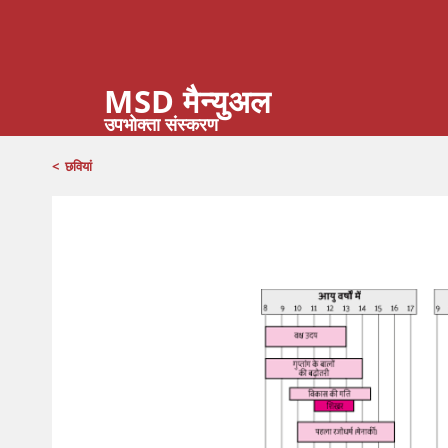
MSD मैन्युअल
उपभोक्ता संस्करण
<
छवियां