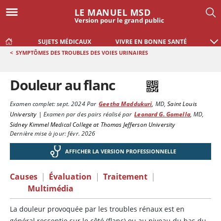
LE MANUEL MSD
Version pour le grand public
SUJETS MÉDICAUX
VIVRE EN BONNE SANTÉ
<
SYMPTÔMES DES TROUBLES DES VOIES URINAIRES
Douleur au flanc
Examen complet:
sept. 2024
Par
Geetha Maddukuri
,
MD
,
Saint Louis
University
|
Examen par des pairs réalisé par
Leonard G. Gomella
,
MD
,
Sidney Kimmel Medical College at Thomas Jefferson University
Dernière mise à jour: févr. 2026
AFFICHER LA VERSION PROFESSIONNELLE
Causes
|
Évaluation
|
Traitement
|
Multimédia
La douleur provoquée par les troubles rénaux est en
général ressentie sur le côté (flanc) ou au niveau du bas du