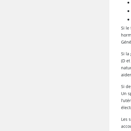
Si l
horm
Génér
Si la
(D et
natu
aider
Si d
Un sp
l’uté
élect
Les 
acco