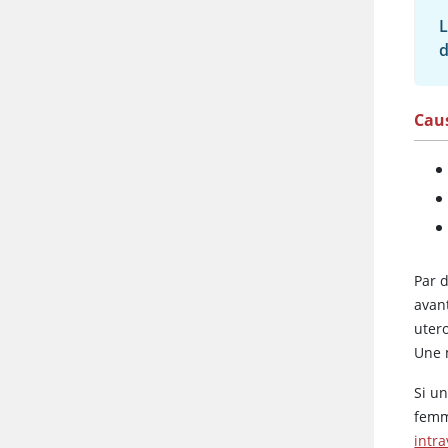
L
d
Cau
Par d
avan
uter
Une 
Si u
femm
intr