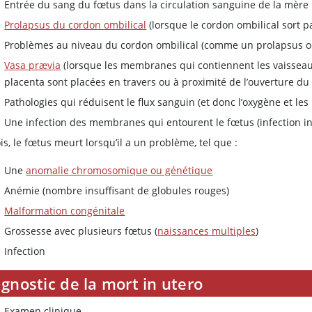
Entrée du sang du fœtus dans la circulation sanguine de la mère
Prolapsus du cordon ombilical
(lorsque le cordon ombilical sort p
Problèmes au niveau du cordon ombilical (comme un prolapsus o
Vasa prævia
(lorsque les membranes qui contiennent les vaisseaux
placenta sont placées en travers ou à proximité de l’ouverture du c
Pathologies qui réduisent le flux sanguin (et donc l’oxygène et les
Une infection des membranes qui entourent le fœtus (infection i
is, le fœtus meurt lorsqu’il a un problème, tel que :
Une
anomalie chromosomique ou génétique
Anémie (nombre insuffisant de globules rouges)
Malformation congénitale
Grossesse avec plusieurs fœtus (
naissances multiples
)
Infection
gnostic de la mort in utero
Examen clinique