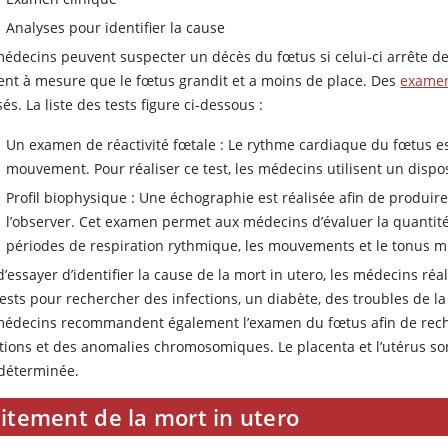
Analyses pour identifier la cause
médecins peuvent suspecter un décès du fœtus si celui-ci arrête 
ent à mesure que le fœtus grandit et a moins de place. Des
examen
sés. La liste des tests figure ci-dessous :
Un examen de réactivité fœtale : Le rythme cardiaque du fœtus est
mouvement. Pour réaliser ce test, les médecins utilisent un dispos
Profil biophysique : Une échographie est réalisée afin de produi
l’observer. Cet examen permet aux médecins d’évaluer la quantité 
périodes de respiration rythmique, les mouvements et le tonus m
d’essayer d’identifier la cause de la mort in utero, les médecins 
tests pour rechercher des infections, un diabète, des troubles de l
médecins recommandent également l’examen du fœtus afin de reche
ctions et des anomalies chromosomiques. Le placenta et l’utérus so
 déterminée.
itement de la mort in utero