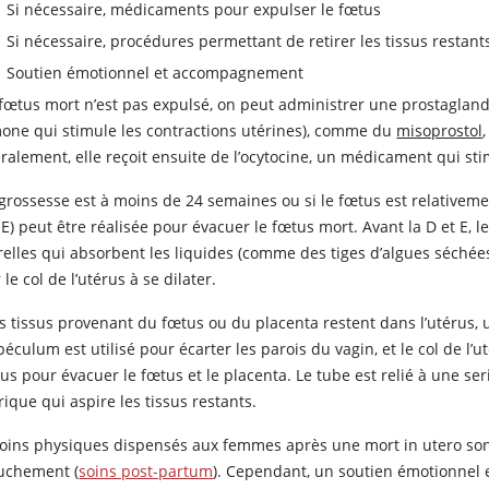
Si nécessaire, médicaments pour expulser le fœtus
Si nécessaire, procédures permettant de retirer les tissus restant
Soutien émotionnel et accompagnement
e fœtus mort n’est pas expulsé, on peut administrer une prostagl
one qui stimule les contractions utérines), comme du
misoprostol
alement, elle reçoit ensuite de l’ocytocine, un médicament qui stim
 grossesse est à moins de 24 semaines ou si le fœtus est relativeme
 E) peut être réalisée pour évacuer le fœtus mort. Avant la D et E,
relles qui absorbent les liquides (comme des tiges d’algues séc
 le col de l’utérus à se dilater.
es tissus provenant du fœtus ou du placenta restent dans l’utérus,
éculum est utilisé pour écarter les parois du vagin, et le col de l’u
rus pour évacuer le fœtus et le placenta. Le tube est relié à une se
rique qui aspire les tissus restants.
soins physiques dispensés aux femmes après une mort in utero so
uchement (
soins post-partum
). Cependant, un soutien émotionnel 