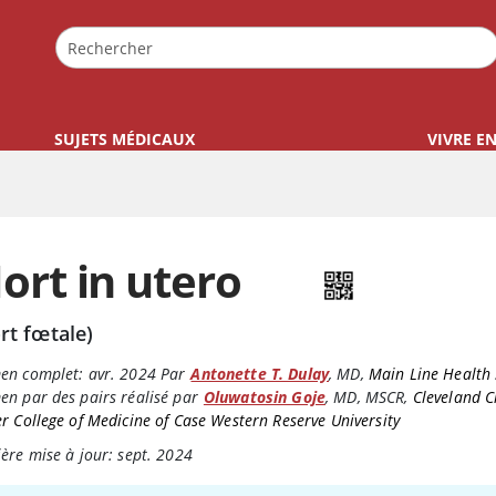
SUJETS MÉDICAUX
VIVRE E
ort in utero
rt fœtale)
en complet:
avr. 2024
Par
Antonette T. Dulay
,
MD
,
Main Line Health
n par des pairs réalisé par
Oluwatosin Goje
,
MD, MSCR
,
Cleveland Cl
r College of Medicine of Case Western Reserve University
ère mise à jour: sept. 2024