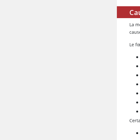
Cau
La m
caus
Le f
Certa