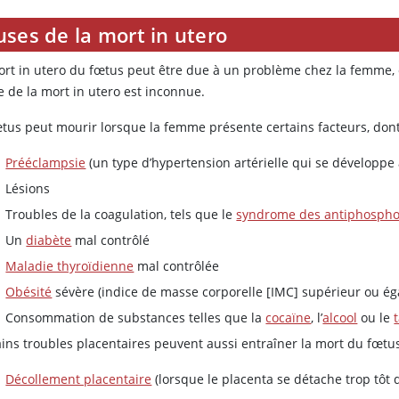
ses de la mort in utero
ort in utero du fœtus peut être due à un problème chez la femme, c
e de la mort in utero est inconnue.
œtus peut mourir lorsque la femme présente certains facteurs, dont 
Prééclampsie
(un type d’hypertension artérielle qui se développe
Lésions
Troubles de la coagulation, tels que le
syndrome des antiphospho
Un
diabète
mal contrôlé
Maladie thyroïdienne
mal contrôlée
Obésité
sévère (indice de masse corporelle [IMC] supérieur ou éga
Consommation de substances telles que la
cocaïne
, l’
alcool
ou le
ins troubles placentaires peuvent aussi entraîner la mort du fœtus.
Décollement placentaire
(lorsque le placenta se détache trop tôt d