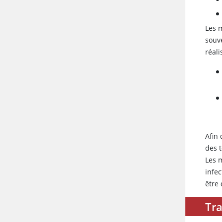
Les 
souv
réali
Afin 
des 
Les 
infe
être
Tra