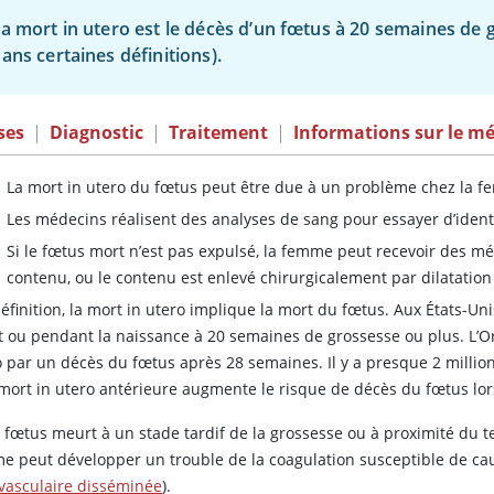
a mort in utero est le décès d’un fœtus à 20 semaines de
ans certaines définitions).
ses
|
Diagnostic
|
Traitement
|
Informations sur le m
La mort in utero du fœtus peut être due à un problème chez la f
Les médecins réalisent des analyses de sang pour essayer d’identi
Si le fœtus mort n’est pas expulsé, la femme peut recevoir des m
contenu, ou le contenu est enlevé chirurgicalement par dilatation
éfinition, la mort in utero implique la mort du fœtus. Aux États-Uni
t ou pendant la naissance à 20 semaines de grossesse ou plus. L’Or
o par un décès du fœtus après 28 semaines. Il y a presque 2 milli
mort in utero antérieure augmente le risque de décès du fœtus lor
n fœtus meurt à un stade tardif de la grossesse ou à proximité du t
e peut développer un trouble de la coagulation susceptible de c
avasculaire disséminée
).