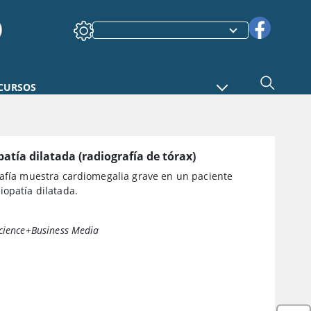
CURSOS
atía dilatada (radiografía de tórax)
rafía muestra cardiomegalia grave en un paciente
opatía dilatada.
cience+Business Media