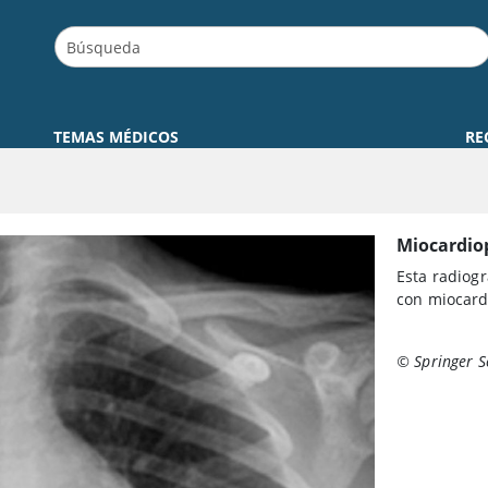
TEMAS MÉDICOS
RE
Miocardiop
Esta radiog
con miocardi
© Springer S