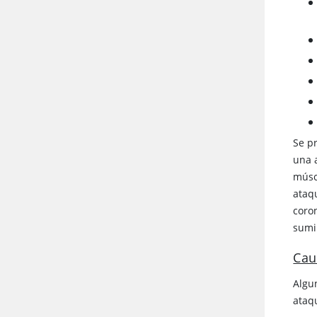
Se p
una 
músc
ataqu
coro
sumi
Cau
Algu
ataq