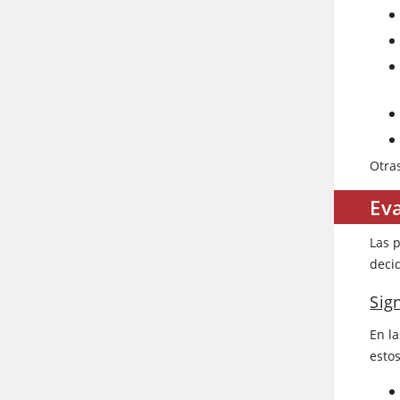
Otra
Eva
Las 
deci
Sig
En l
estos