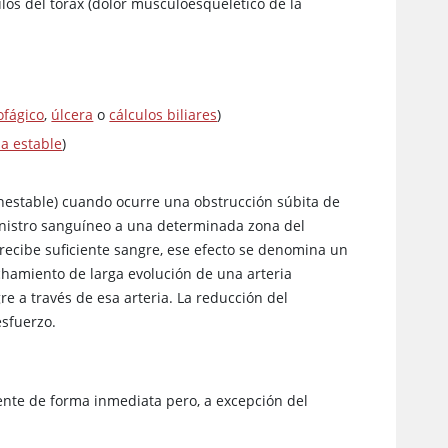
culos del tórax (dolor musculoesquelético de la
)
fágico
,
úlcera
o
cálculos biliares
)
a estable
)
nestable) cuando ocurre una obstrucción súbita de
ministro sanguíneo a una determinada zona del
ecibe suficiente sangre, ese efecto se denomina un
chamiento de larga evolución de una arteria
gre a través de esa arteria. La reducción del
esfuerzo.
ente de forma inmediata pero, a excepción del