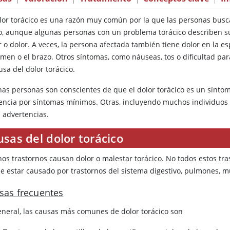
olor torácico es una razón muy común por la que las personas busc
o, aunque algunas personas con un problema torácico describen su
 o dolor. A veces, la persona afectada también tiene dolor en la esp
men o el brazo. Otros síntomas, como náuseas, tos o dificultad pa
usa del dolor torácico.
as personas son conscientes de que el dolor torácico es un síntom
tencia por síntomas mínimos. Otras, incluyendo muchos individuo
s advertencias.
sas del dolor torácico
os trastornos causan dolor o malestar torácico. No todos estos tras
e estar causado por trastornos del sistema digestivo, pulmones, m
sas frecuentes
eneral, las causas más comunes de dolor torácico son