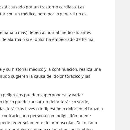
stá causado por un trastorno cardíaco. Las
tar con un médico, pero por lo general no es
semana o más) deben acudir al médico lo antes
s de alarma o si el dolor ha empeorado de forma
 y su historial médico y, a continuación, realiza una
enudo sugieren la causa del dolor torácico y las
no peligrosos pueden superponerse y variar
 típico puede causar un dolor torácico sordo,
 torácicas leves o indigestión o dolor en el brazo o
el contrario, una persona con indigestión puede
 puede tener solamente dolor muscular. Del mismo
tadas por dolor osteomuscular, el pecho también