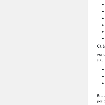
Cuá
Aunq
sigu
Esta
posi