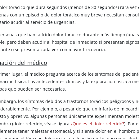
olor torácico que dura segundos (menos de 30 segundos) rara vez e
onas con un episodio de dolor torácico muy breve necesitan consul
ario acudir al servicio de urgencias.
personas que han sufrido dolor torácico durante más tiempo (una 
ble, pero deben acudir al hospital de inmediato si presentan signo
tante o se presenta cada vez con mayor frecuencia.
uación del médico
imer lugar, el médico pregunta acerca de los síntomas del paciente
ración física. Los antecedentes clínicos y la exploración física a m
bas que pueden ser necesarias.
embargo, los síntomas debidos a trastornos torácicos peligrosos y 
iderablemente. Por ejemplo, a pesar de que un infarto de miocardio
sto y opresivo, algunas personas únicamente experimentan molestias
mbro (dolor referido, véase figura
¿Qué es el dolor referido?
). Por 
lemente tener malestar estomacal, y si siente dolor en el hombro
, aunque el tórax es doloroso a la palpación en las personas afec