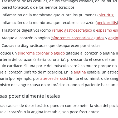
Trastornos de las costillas, de los cartílagos costales, de los mús
pared torácica), o de los nervios torácicos
Inflamación de la membrana que cubre los pulmones (
pleuritis
)
Inflamación de la membrana que recubre el corazón (
pericarditis
Trastornos digestivos (como
reflujo gastroesofágico
o
espasmo eso
Ataque al corazón o angina (
síndromes coronarios agudos
y
angin
Causas no diagnosticadas que desaparecen por sí solas
roduce un
síndrome coronario agudo
(ataque al corazón o angina i
arteria del corazón (arteria coronaria), provocando el cese del su
ulo cardíaco. Si una parte del músculo cardíaco muere porque no r
e al corazón (infarto de miocardio). En la
angina
estable, un estre
naria (por ejemplo, por
ateroesclerosis
) limita el suministro de san
nistro de sangre causa dolor torácico cuando el paciente hace un 
sas potencialmente letales
nas causas de dolor torácico pueden comprometer la vida del paci
ue al corazón o la angina inestable, son poco frecuentes: