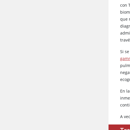
con T
biom
que 
diag
admi
travé
Si s
gamm
pulm
nega
ecogr
En l
inmed
conti
A ve
Tra