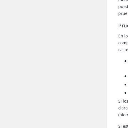
pued
prue
Pru
En lo
comp
casos
Si l
clara
(bio
Si e