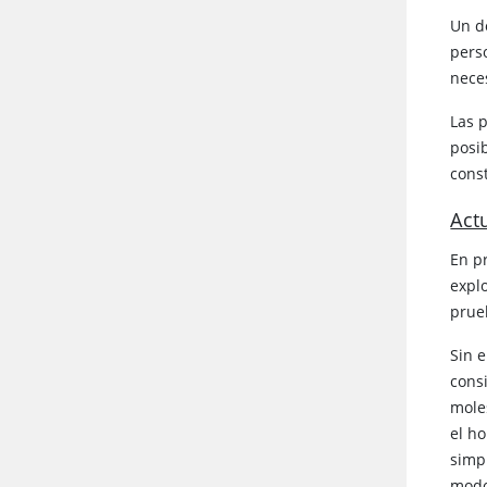
Un d
pers
neces
Las 
posi
cons
Act
En pr
explo
prue
Sin 
cons
mole
el ho
simp
modo