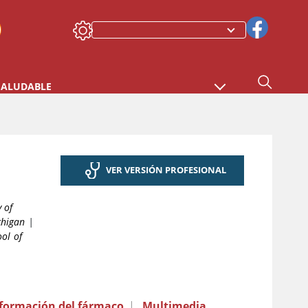
SALUDABLE
VER VERSIÓN PROFESIONAL
y of
chigan
|
ol of
formación del fármaco
|
Multimedia