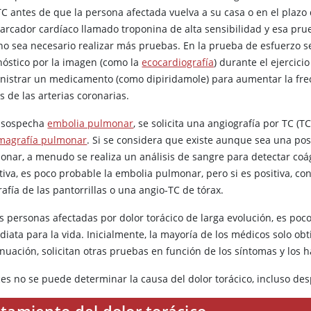
C antes de que la persona afectada vuelva a su casa o en el plazo 
arcador cardíaco llamado troponina de alta sensibilidad y esa pru
no sea necesario realizar más pruebas. En la prueba de esfuerzo s
nóstico por la imagen (como la
ecocardiografía
) durante el ejercic
nistrar un medicamento (como dipiridamole) para aumentar la frec
s de las arterias coronarias.
e sospecha
embolia pulmonar
, se solicita una angiografía por TC (
agrafía pulmonar
. Si se considera que existe aunque sea una po
onar, a menudo se realiza un análisis de sangre para detectar coág
tiva, es poco probable la embolia pulmonar, pero si es positiva, co
afía de las pantorrillas o una angio-TC de tórax.
as personas afectadas por dolor torácico de larga evolución, es p
iata para la vida. Inicialmente, la mayoría de los médicos solo obt
nuación, solicitan otras pruebas en función de los síntomas y los h
ces no se puede determinar la causa del dolor torácico, incluso d
tamiento del dolor torácico