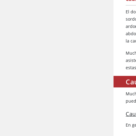
El d
sord
ardor
abdo
la ca
Much
asis
esta
Cau
Much
pued
Cau
En g