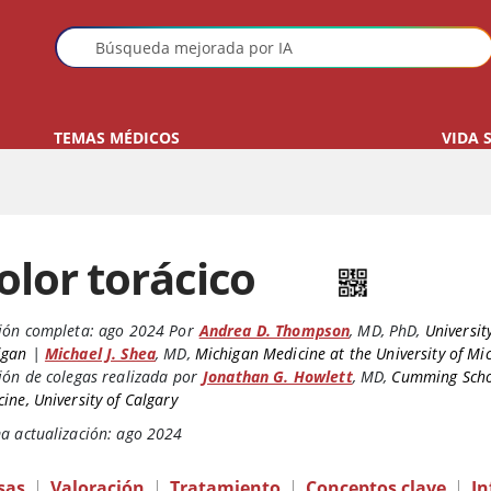
TEMAS MÉDICOS
VIDA 
olor torácico
ión completa:
ago 2024
Por
Andrea D. Thompson
,
MD, PhD
,
Universit
igan
|
Michael J. Shea
,
MD
,
Michigan Medicine at the University of Mi
ión de colegas realizada por
Jonathan G. Howlett
,
MD
,
Cumming Scho
ine, University of Calgary
a actualización: ago 2024
sas
|
Valoración
|
Tratamiento
|
Conceptos clave
|
In