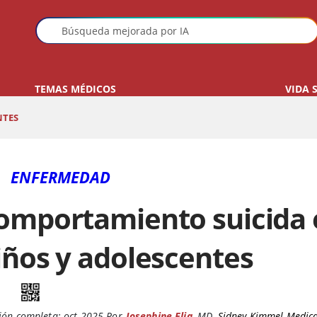
TEMAS MÉDICOS
VIDA 
NTES
ENFERMEDAD
omportamiento suicida 
iños y adolescentes
ión completa:
oct 2025
Por
Josephine Elia
,
MD
,
Sidney Kimmel Medica