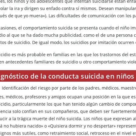
ces, los niños y los adolescentes que intentan suicidarse están en
rolar la ira y dirigen su enfado contra sí mismos. Desean manipular
ués de que yo muera»). Las dificultades de comunicación con los pa
casiones, el comportamiento suicida se presenta cuando el niño imi
idio al que se ha dado mucha publicidad, como el de una persona c
tos de suicidio. De igual modo, los suicidios por imitación ocurren 
uicidio es más probable en familias en las que los trastornos del e
ten antecedentes familiares de suicidio u otro comportamiento viol
gnóstico de la conducta suicida en niños
Identificación del riesgo por parte de los padres, médicos, maest
es, médicos, profesores y amigos ocupan una posición en la que es p
uicidio, particularmente los que han tenido algún cambio de compo
uencia solo confían en sus compañeros, que deben ser fuertement
ucir a la trágica muerte del niño suicida. Los niños que expresan
lá no hubiera nacido» o «Quisiera dormir y no despertar» represen
signos más sutiles, como retraimiento social, retroceso en el nivel