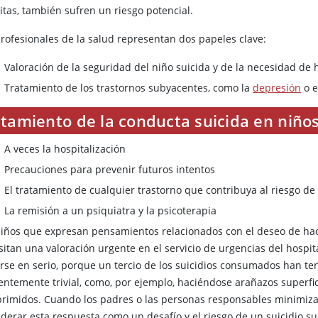
itas, también sufren un riesgo potencial.
profesionales de la salud representan dos papeles clave:
Valoración de la seguridad del niño suicida y de la necesidad de 
Tratamiento de los trastornos subyacentes, como la
depresión
o 
atamiento de la conducta suicida en niño
A veces la hospitalización
Precauciones para prevenir futuros intentos
El tratamiento de cualquier trastorno que contribuya al riesgo de 
La remisión a un psiquiatra y la psicoterapia
niños que expresan pensamientos relacionados con el deseo de hac
itan una valoración urgente en el servicio de urgencias del hospit
rse en serio, porque un tercio de los suicidios consumados han ten
entemente trivial, como, por ejemplo, haciéndose arañazos superf
rimidos. Cuando los padres o las personas responsables minimizan
iderar esta respuesta como un desafío y el riesgo de un suicidio 