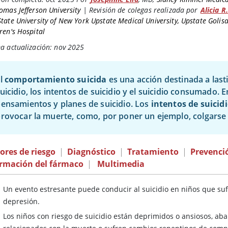
omas Jefferson University
|
Revisión de colegas realizada por
Alicia R
State University of New York Upstate Medical University, Upstate Golis
ren's Hospital
a actualización: nov 2025
El
comportamiento suicida
es una acción destinada a las
uicidio, los intentos de suicidio y el suicidio consumado. E
ensamientos y planes de suicidio. Los
intentos de suicid
rovocar la muerte, como, por poner un ejemplo, colgarse
ores de riesgo
|
Diagnóstico
|
Tratamiento
|
Prevenci
ormación del fármaco
|
Multimedia
Un evento estresante puede conducir al suicidio en niños que suf
depresión.
Los niños con riesgo de suicidio están deprimidos o ansiosos, a