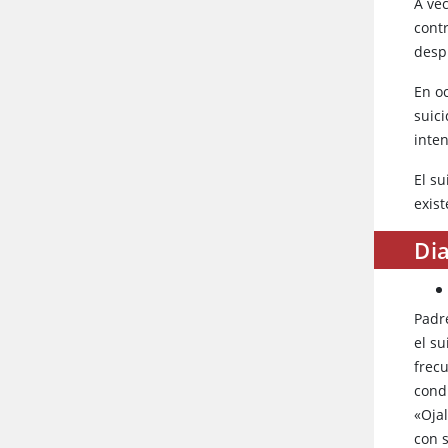
A ve
cont
desp
En o
suic
inten
El s
exis
Dia
Padr
el s
frec
cond
«Oja
con 