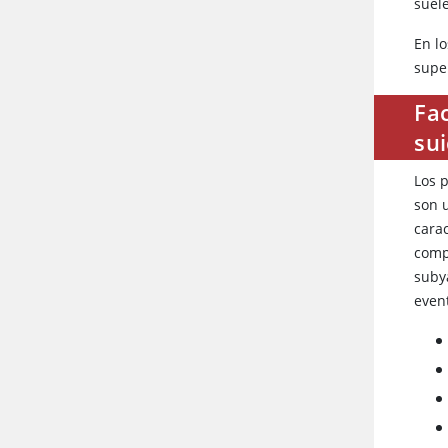
suel
En l
super
Fa
sui
Los 
son u
cara
comp
suby
even