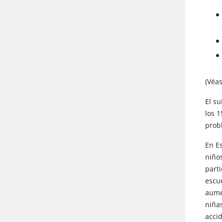
(Véa
El s
los 1
prob
En E
niño
part
escu
aume
niña
acci