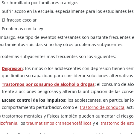
Ser humillado por familiares o amigos
Sufrir acoso en la escuela, especialmente para los estudiantes les
El fracaso escolar
Problemas con la ley
embargo, ese tipo de eventos estresantes son bastante frecuentes 
ortamientos suicidas si no hay otros problemas subyacentes.
problemas subyacentes más frecuentes son los siguientes:
Depresión
: los niños o los adolescentes con depresión tienen s
que limitan su capacidad para considerar soluciones alternativa
Trastornos por consumo de alcohol o drogas
:
el consumo de alco
frente a acciones peligrosas y alteran la anticipación de las cons
Escaso control de los impulsos:
los adolescentes, en particular l
comportamiento perturbador, como el
trastorno de conducta
, ac
s trastornos mentales y físicos también pueden aumentar el riesgo d
izofrenia
, los
traumatismos craneoencefálicos
y el
trastorno de es