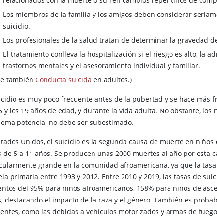
relacionados con la muerte o sufren cambios repentinos de com
Los miembros de la familia y los amigos deben considerar seriam
suicidio.
Los profesionales de la salud tratan de determinar la gravedad del
El tratamiento conlleva la hospitalización si el riesgo es alto, la 
trastornos mentales y el asesoramiento individual y familiar.
se también
Conducta suicida
en adultos.)
uicidio es muy poco frecuente antes de la pubertad y se hace más f
5 y los 19 años de edad, y durante la vida adulta. No obstante, los
lema potencial no debe ser subestimado.
stados Unidos, el suicidio es la segunda causa de muerte en niños
s de 5 a 11 años. Se producen unas 2000 muertes al año por esta ca
icularmente grande en la comunidad afroamericana, ya que la tasa 
ela primaria entre 1993 y 2012. Entre 2010 y 2019, las tasas de sui
ntos del 95% para niños afroamericanos, 158% para niños de asce
s, destacando el impacto de la raza y el género. También es proba
dentes, como las debidas a vehículos motorizados y armas de fuego,