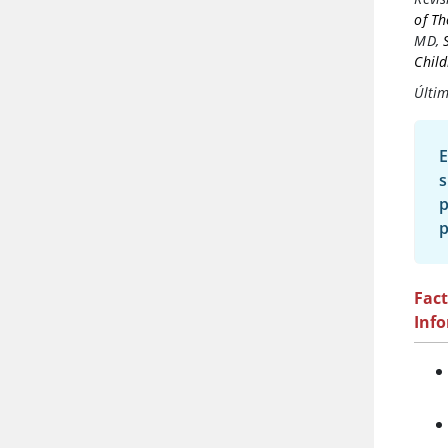
of Th
MD
,
Child
Últim
s
p
p
Fact
Inf