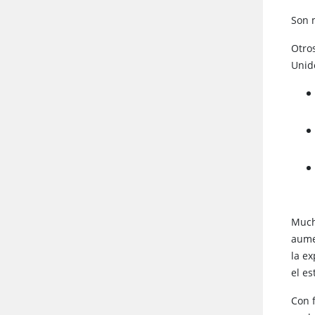
Son 
Otros
Unid
Much
aume
la ex
el e
Con f