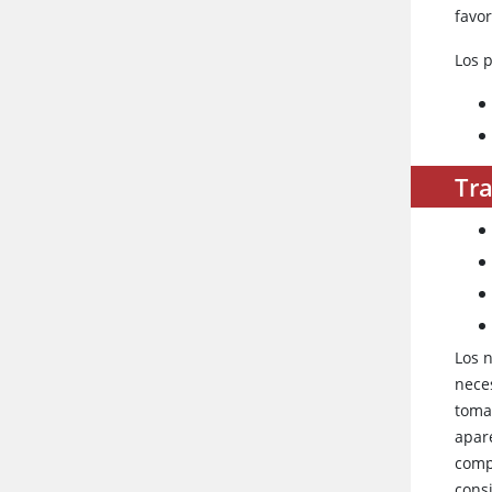
favor
Los 
Tr
Los 
neces
toma
apar
comp
cons