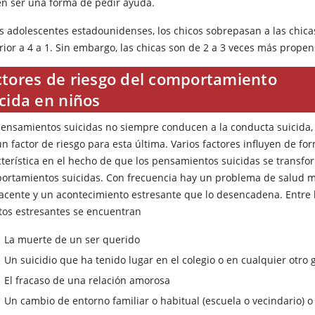
en ser una forma de pedir ayuda.
os adolescentes estadounidenses, los chicos sobrepasan a las chi
ior a 4 a 1. Sin embargo, las chicas son de 2 a 3 veces más propens
ctores de riesgo del comportamiento
cida en niños
pensamientos suicidas no siempre conducen a la conducta suicida,
n factor de riesgo para esta última. Varios factores influyen de fo
cterística en el hecho de que los pensamientos suicidas se transf
ortamientos suicidas. Con frecuencia hay un problema de salud 
acente y un acontecimiento estresante que lo desencadena. Entre 
tos estresantes se encuentran
La muerte de un ser querido
Un suicidio que ha tenido lugar en el colegio o en cualquier otr
El fracaso de una relación amorosa
Un cambio de entorno familiar o habitual (escuela o vecindario) o