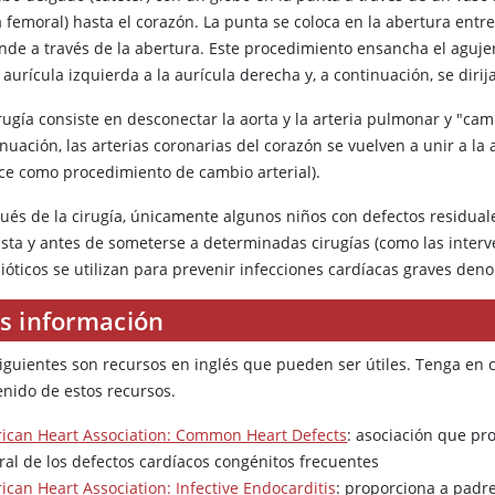
 femoral) hasta el corazón. La punta se coloca en la abertura entre 
nde a través de la abertura. Este procedimiento ensancha el agujer
 aurícula izquierda a la aurícula derecha y, a continuación, se dirij
rugía consiste en desconectar la aorta y la arteria pulmonar y "cam
nuación, las arterias coronarias del corazón se vuelven a unir a la
ce como procedimiento de cambio arterial).
ués de la cirugía, únicamente algunos niños con defectos residuales
ista y antes de someterse a determinadas cirugías (como las interve
bióticos se utilizan para prevenir infecciones cardíacas graves de
s información
siguientes son recursos en inglés que pueden ser útiles. Tenga en
enido de estos recursos.
ican Heart Association: Common Heart Defects
: asociación que pr
ral de los defectos cardíacos congénitos frecuentes
ican Heart Association: Infective Endocarditis
: proporciona a padre