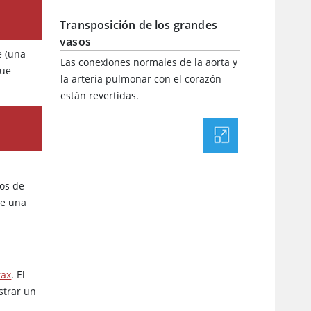
Transposición de los grandes
vasos
e (una
Las conexiones normales de la aorta y
que
la arteria pulmonar con el corazón
están revertidas.
os de
ne una
rax
. El
strar un