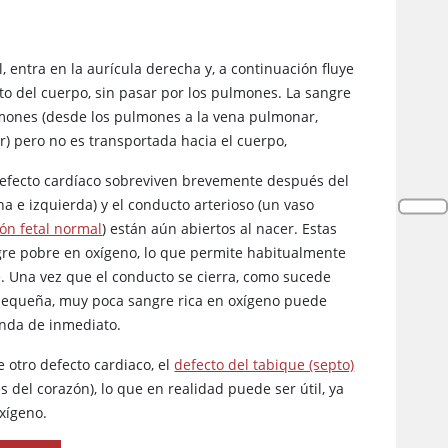
 entra en la aurícula derecha y, a continuación fluye
esto del cuerpo, sin pasar por los pulmones. La sangre
ulmones (desde los pulmones a la vena pulmonar,
ar) pero no es transportada hacia el cuerpo,
 defecto cardíaco sobreviven brevemente después del
ha e izquierda) y el conducto arterioso (un vaso
ión fetal normal
) están aún abiertos al nacer. Estas
gre pobre en oxígeno, lo que permite habitualmente
é. Una vez que el conducto se cierra, como sucede
 pequeña, muy poca sangre rica en oxígeno puede
randa de inmediato.
otro defecto cardiaco, el
defecto del tabique (septo)
s del corazón), lo que en realidad puede ser útil, ya
xígeno.