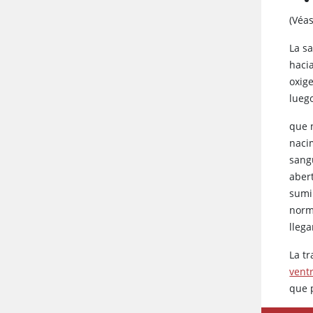
(Véa
La s
hacia
oxig
luego
que 
nacim
sang
aber
sumi
norm
llega
La t
ventr
que 