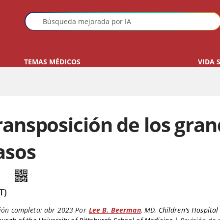
TEMAS MÉDICOS
VIDA 
ransposición de los gra
asos
T)
ión completa:
abr 2023
Por
Lee B. Beerman
,
MD
,
Children's Hospital