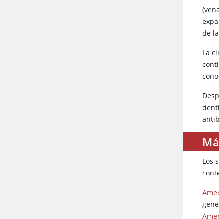
(vena
expa
de la
La ci
conti
cono
Desp
dent
anti
Má
Los 
cont
Amer
gene
Amer