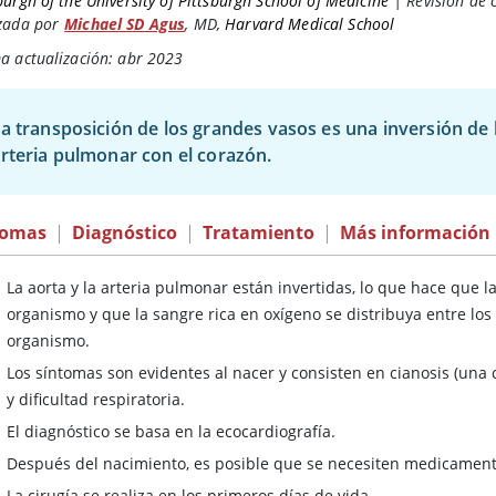
burgh of the University of Pittsburgh School of Medicine
|
Revisión de 
zada por
Michael SD Agus
,
MD
,
Harvard Medical School
a actualización: abr 2023
a transposición de los grandes vasos es una inversión de 
rteria pulmonar con el corazón.
tomas
|
Diagnóstico
|
Tratamiento
|
Más información
La aorta y la arteria pulmonar están invertidas, lo que hace que l
organismo y que la sangre rica en oxígeno se distribuya entre los
organismo.
Los síntomas son evidentes al nacer y consisten en cianosis (una c
y dificultad respiratoria.
El diagnóstico se basa en la ecocardiografía.
Después del nacimiento, es posible que se necesiten medicament
La cirugía se realiza en los primeros días de vida.