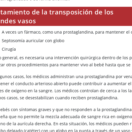
tamiento de la transposición de los
andes vasos
A veces un fármaco, como una prostaglandina, para mantener el c
Septosomía auricular con globo
Cirugía
lo general, es necesaria una intervención quirúrgica dentro de los
izar otros procedimientos para mantener vivo al bebé hasta que se 
lgunos casos, los médicos administran una prostaglandina por vena
ener el conducto arterioso abierto puede contribuir a aumentar el
les de oxígeno en la sangre. Los médicos controlan de cerca a los 
nos casos, se desestabilizan cuando reciben prostaglandina.
bebés con síntomas graves y que no responden a la prostaglandin
eña que no permite la mezcla adecuada de sangre rica en oxígeno 
eno de la aurícula derecha. En esta situación, los médicos pueden 
ubo delgado (catéter) con un globo en la punta a través de un vaso 