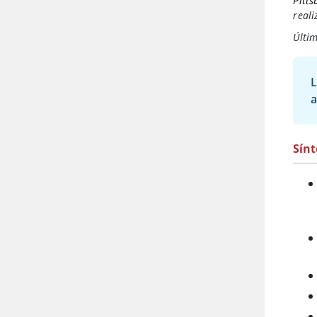
Pitts
reali
Últim
L
a
Sín