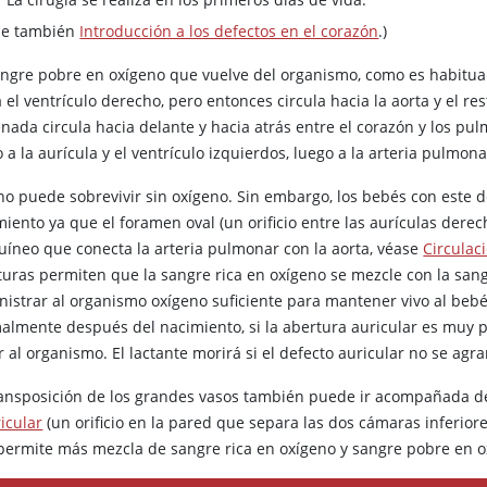
se también
Introducción a los defectos en el corazón
.)
angre pobre en oxígeno que vuelve del organismo, como es habitual,
 el ventrículo derecho, pero entonces circula hacia la aorta y el r
enada circula hacia delante y hacia atrás entre el corazón y los p
 a la aurícula y el ventrículo izquierdos, luego a la arteria pulmon
no puede sobrevivir sin oxígeno. Sin embargo, los bebés con este
iento ya que el foramen oval (un orificio entre las aurículas derec
uíneo que conecta la arteria pulmonar con la aorta, véase
Circulac
turas permiten que la sangre rica en oxígeno se mezcle con la san
nistrar al organismo oxígeno suficiente para mantener vivo al beb
almente después del nacimiento, si la abertura auricular es muy
r al organismo. El lactante morirá si el defecto auricular no se ag
ransposición de los grandes vasos también puede ir acompañada de 
icular
(un orificio en la pared que separa las dos cámaras inferiore
permite más mezcla de sangre rica en oxígeno y sangre pobre en o