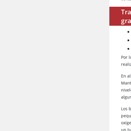
Tra
gr
Por 
real
En a
Mant
nive
algu
Los 
pequ
oxíg
un t