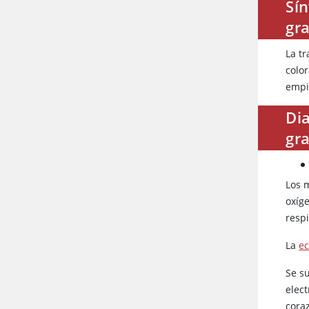
Sín
gr
La t
color
empi
Dia
gr
Los 
oxíg
respi
La
ec
Se s
elec
cora