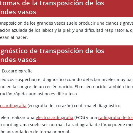
tomas de la transposición de los
andes vasos
ransposición de los grandes vasos suele producir una cianosis grav
ación azulada de los labios y la piel) y una dificultad respiratoria, 
ezan al nacer.
gnóstico de transposición de los
andes vasos
Ecocardiografía
médicos sospechan el diagnóstico cuando detectan niveles muy baj
eno en la sangre de un recién nacido. El recién nacido también tie
ración rápida, aun así no es dificultosa.
ocardiografía
(ecografía del corazón) confirma el diagnóstico.
uelen realizar una
electrocardiografía
(ECG) y una
radiografía de tó
trocardiograma suele ser normal. La radiografía de tórax puede mo
zón agrandado o de forma anormal.