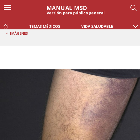
MANUAL MSD
Versión para público general
TEMAS MÉDICOS
VIDA SALUDABLE
<
IMÁGENES