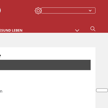
ESUND LEBEN
?
en