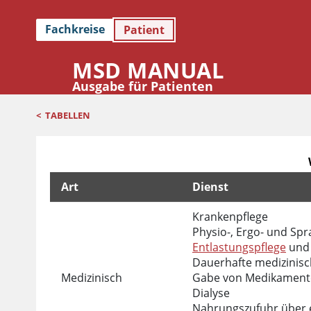
Fachkreise
Patient
MSD MANUAL
Ausgabe für Patienten
<
TABELLEN
Art
Dienst
Welche Dienste können zu Hause bereitgestellt w
Krankenpflege
Physio-, Ergo- und Sp
Entlastungspflege
un
Dauerhafte medizinisch
Medizinisch
Gabe von Medikamente
Dialyse
Nahrungszufuhr über e