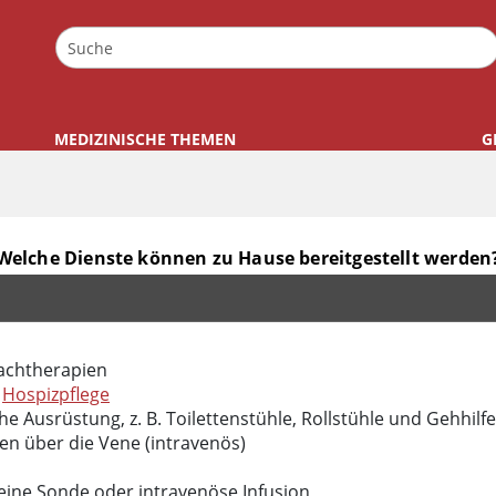
MEDIZINISCHE THEMEN
G
Welche Dienste können zu Hause bereitgestellt werden
erden?
rachtherapien
d
Hospizpflege
e Ausrüstung, z. B. Toilettenstühle, Rollstühle und Gehhilf
n über die Vene (intravenös)
ine Sonde oder intravenöse Infusion