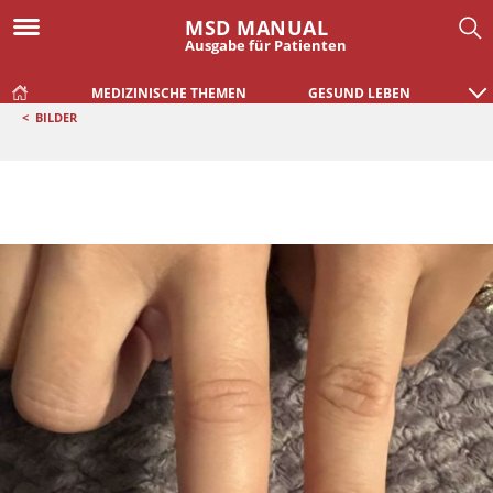
MSD MANUAL
Ausgabe für Patienten
MEDIZINISCHE THEMEN
GESUND LEBEN
<
BILDER