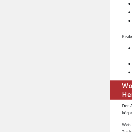
Risik
Wo
He
Der 
körp
Weis
Test