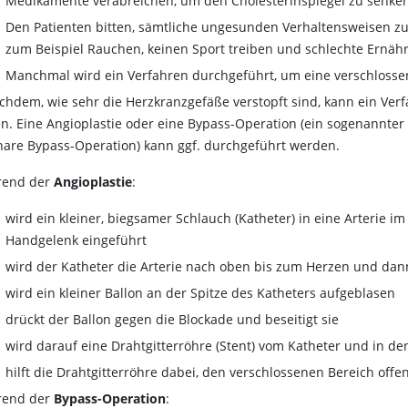
Medikamente verabreichen, um den Cholesterinspiegel zu senke
Den Patienten bitten, sämtliche ungesunden Verhaltensweisen z
zum Beispiel Rauchen, keinen Sport treiben und schlechte Ernäh
Manchmal wird ein Verfahren durchgeführt, um eine verschlossen
achdem, wie sehr die Herzkranzgefäße verstopft sind, kann ein Ver
en. Eine Angioplastie oder eine Bypass-Operation (ein sogenannte
nare Bypass-Operation) kann ggf. durchgeführt werden.
rend der
Angioplastie
:
wird ein kleiner, biegsamer Schlauch (Katheter) in eine Arterie 
Handgelenk eingeführt
wird der Katheter die Arterie nach oben bis zum Herzen und da
wird ein kleiner Ballon an der Spitze des Katheters aufgeblasen
drückt der Ballon gegen die Blockade und beseitigt sie
wird darauf eine Drahtgitterröhre (Stent) vom Katheter und in d
hilft die Drahtgitterröhre dabei, den verschlossenen Bereich offe
rend der
Bypass-Operation
: