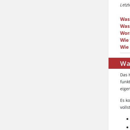
Letzt
Was 
Was 
Wor
Wie
Wie
Wa
Das 
funkt
eige
Es k
volls