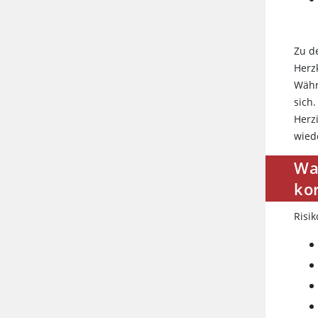
Zu 
Herz
Währ
sich
Herz
wied
Was
ko
Risi