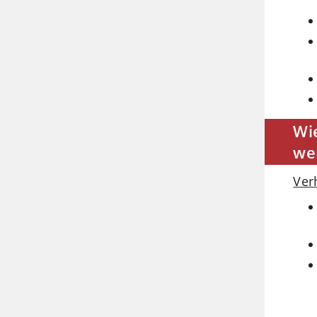
Wi
we
Ver