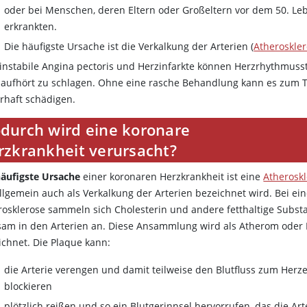
oder bei Menschen, deren Eltern oder Großeltern vor dem 50. Le
erkrankten.
Die häufigste Ursache ist die Verkalkung der Arterien (
Atheroskle
 instabile Angina pectoris und Herzinfarkte können Herzrhythmus
 aufhört zu schlagen. Ohne eine rasche Behandlung kann es zum 
rhaft schädigen.
durch wird eine koronare
rzkrankheit verursacht?
äufigste Ursache
einer koronaren Herzkrankheit ist eine
Atherosk
allgemein auch als Verkalkung der Arterien bezeichnet wird. Bei ein
rosklerose sammeln sich Cholesterin und andere fetthaltige Subst
sam in den Arterien an. Diese Ansammlung wird als Atherom oder
ichnet. Die Plaque kann:
die Arterie verengen und damit teilweise den Blutfluss zum Herz
blockieren
plötzlich reißen und so ein Blutgerinnsel hervorrufen, das die Art