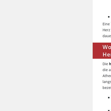
Eine
Herz
daue
Wo
He
Die
h
die 
Athe
lang
beze