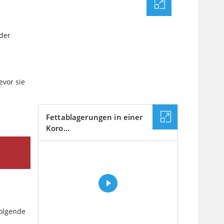
nder
evor sie
Fettablagerungen in einer
Koro...
VIDEO
folgende