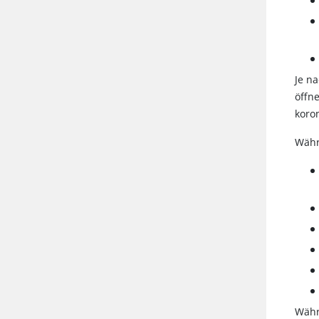
Je n
öffn
koro
Wäh
Wäh