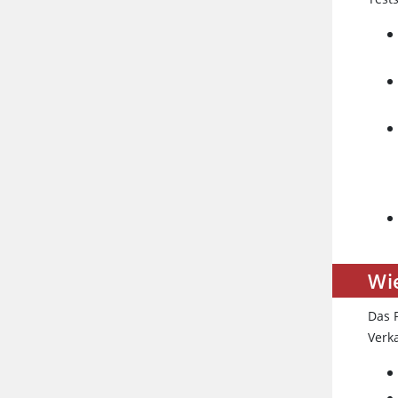
Wi
Das 
Verk