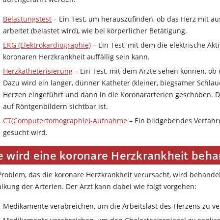
Belastungstest
– Ein Test, um herauszufinden, ob das Herz mit au
arbeitet (belastet wird), wie bei körperlicher Betätigung.
EKG (Elektrokardiographie)
– Ein Test, mit dem die elektrische Akt
koronaren Herzkrankheit auffällig sein kann.
Herzkatheterisierung
– Ein Test, mit dem Ärzte sehen können, ob 
Dazu wird ein langer, dünner Katheter (kleiner, biegsamer Schlau
Herzen eingeführt und dann in die Koronararterien geschoben. Dar
auf Röntgenbildern sichtbar ist.
CT(Computertomographie)-Aufnahme
– Ein bildgebendes Verfahr
gesucht wird.
e wird eine koronare Herzkrankheit beha
Problem, das die koronare Herzkrankheit verursacht, wird behandelt
alkung der Arterien. Der Arzt kann dabei wie folgt vorgehen:
Medikamente verabreichen, um die Arbeitslast des Herzens zu v